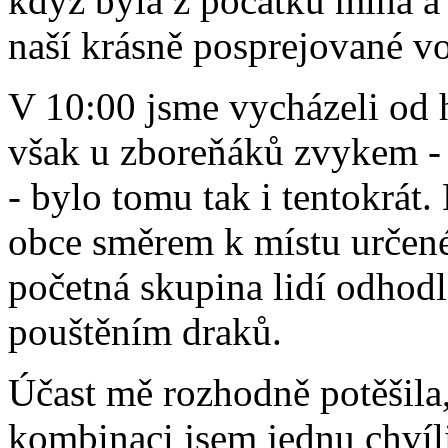
když byla z počátku mlha a 
naší krásně posprejované vo
V 10:00 jsme vycházeli od h
však u zboreňáků zvykem - 
- bylo tomu tak i tentokrát.
obce směrem k místu určené
početná skupina lidí odhod
pouštěním draků.
Účast mě rozhodně potěšila, 
kombinaci jsem jednu chvíl