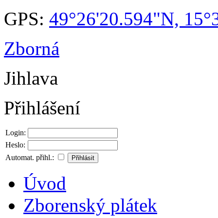
GPS:
49°26'20.594"N, 15°
Zborná
Jihlava
Přihlášení
Login:
Heslo:
Automat. přihl.:
Úvod
Zborenský plátek