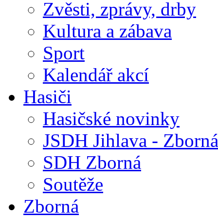
Zvěsti, zprávy, drby
Kultura a zábava
Sport
Kalendář akcí
Hasiči
Hasičské novinky
JSDH Jihlava - Zborn
SDH Zborná
Soutěže
Zborná