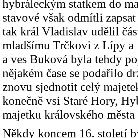
hybráleckým statkem do maj
stavové však odmítli zapsa
tak král Vladislav udělil čá
mladšímu Trčkovi z Lípy a 
a ves Buková byla tehdy po
nějakém čase se podařilo drž
znovu sjednotit celý majete
konečně vsi Staré Hory, Hy
majetku královského města 
Někdy koncem 16. století b