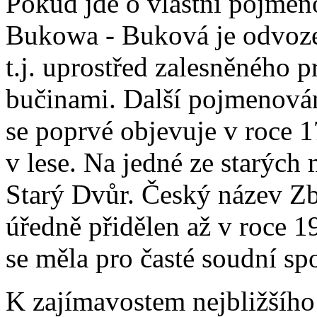
Pokud jde o vlastní pojmen
Bukowa - Buková je odvozen
t.j. uprostřed zalesněného p
bučinami. Další pojmenován
se poprvé objevuje v roce 1
v lese. Na jedné ze starých
Starý Dvůr. Český název Zb
úředně přidělen až v roce 19
se měla pro časté soudní sp
K zajímavostem nejbližšího