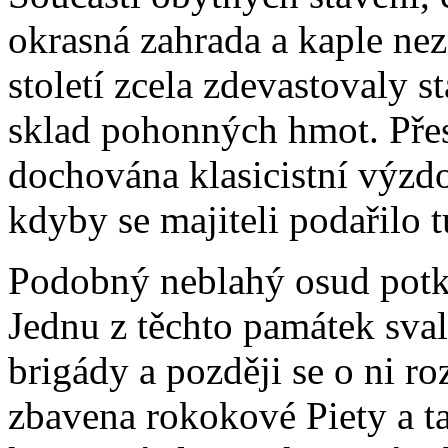
okrasná zahrada a kaple ne
století zcela zdevastovaly st
sklad pohonných hmot. Přest
dochována klasicistní výzdo
kdyby se majiteli podařilo 
Podobný neblahý osud potka
Jednu z těchto památek sva
brigády a později se o ni roz
zbavena rokokové Piety a t