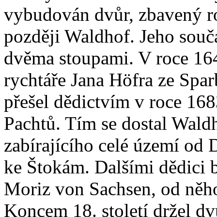
vybudován dvůr, zbavený r
později Waldhof. Jeho součá
dvěma stoupami. V roce 164
rychtáře Jana Höfra ze Spa
přešel dědictvím v roce 16
Pachtů. Tím se dostal Wald
zabírajícího celé území od 
ke Štokám. Dalšími dědici 
Moriz von Sachsen, od něh
Koncem 18. století držel dvů