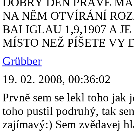
DOBRÝ DEN PRÁVĚ MÁM
NA NĚM OTVÍRÁNÍ RO
BAI IGLAU 1,9,1907 A 
MÍSTO NEŽ PÍŠETE VY 
Grübber
19. 02. 2008, 00:36:02
Prvně sem se lekl toho jak 
toho pustil podruhý, tak sem
zajímavý:) Sem zvědavej hl