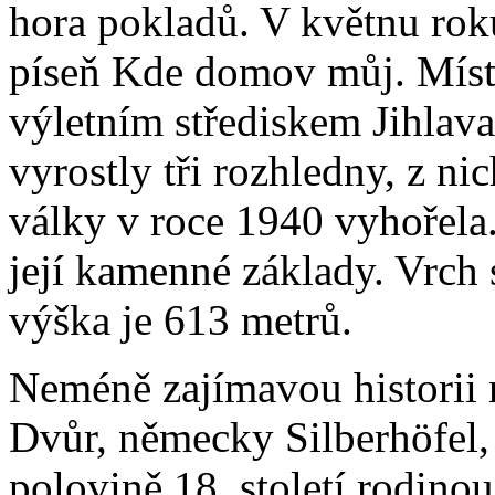
hora pokladů. V květnu rok
píseň Kde domov můj. Míst
výletním střediskem Jihlav
vyrostly tři rozhledny, z ni
války v roce 1940 vyhořela.
její kamenné základy. Vrch
výška je 613 metrů.
Neméně zajímavou historii 
Dvůr, německy Silberhöfel
polovině 18. století rodin