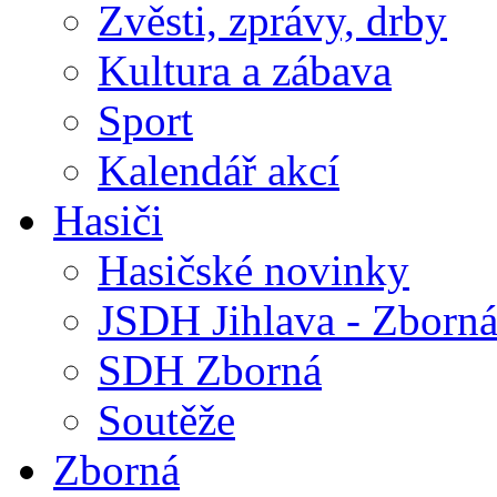
Zvěsti, zprávy, drby
Kultura a zábava
Sport
Kalendář akcí
Hasiči
Hasičské novinky
JSDH Jihlava - Zborn
SDH Zborná
Soutěže
Zborná