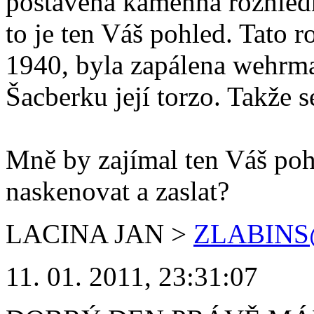
postavena kamenná rozhledn
to je ten Váš pohled. Tato r
1940, byla zapálena wehrma
Šacberku její torzo. Takže s
Mně by zajímal ten Váš po
naskenovat a zaslat?
LACINA JAN
>
ZLABINS
11. 01. 2011, 23:31:07