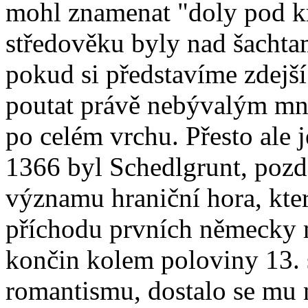
mohl znamenat "doly pod kr
středověku byly nad šachta
pokud si představíme zdejší
poutat právě nebývalým mno
po celém vrchu. Přesto ale 
1366 byl Schedlgrunt, pozdě
významu hraniční hora, kte
příchodu prvních německy m
končin kolem poloviny 13. st
romantismu, dostalo se mu