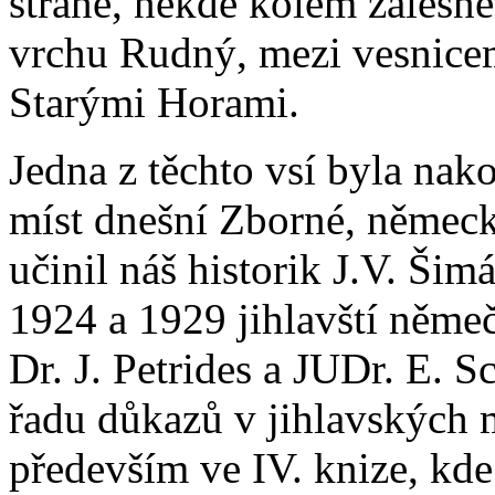
straně, někde kolem zalesn
vrchu Rudný, mezi vesnice
Starými Horami.
Jedna z těchto vsí byla nak
míst dnešní Zborné, němec
učinil náš historik J.V. Ši
1924 a 1929 jihlavští němečt
Dr. J. Petrides a JUDr. E. 
řadu důkazů v jihlavských 
především ve IV. knize, kde