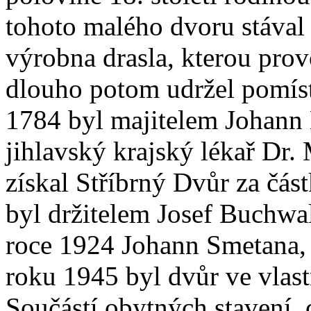
tohoto malého dvoru stával p
výrobna drasla, kterou prov
dlouho potom udržel pomís
1784 byl majitelem Johann
jihlavský krajský lékař Dr.
získal Stříbrný Dvůr za čás
byl držitelem Josef Buchwa
roce 1924 Johann Smetana,
roku 1945 byl dvůr ve vlast
Součástí obytných stavení, 