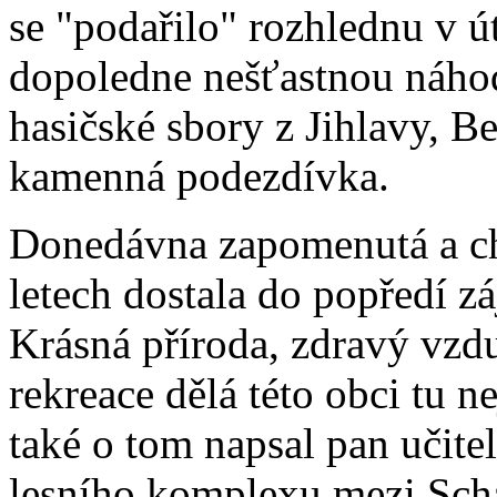
se "podařilo" rozhlednu v ú
dopoledne nešťastnou náhod
hasičské sbory z Jihlavy, B
kamenná podezdívka.
Donedávna zapomenutá a chá
letech dostala do popředí z
Krásná příroda, zdravý vzdu
rekreace dělá této obci tu n
také o tom napsal pan učite
lesního komplexu mezi Scha