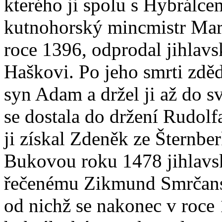
kterého ji spolu s Hybrálc
kutnohorský mincmistr Marti
roce 1396, odprodal jihla
Haškovi. Po jeho smrti zdě
syn Adam a držel ji až do 
se dostala do držení Rudolf
ji získal Zdeněk ze Šternbe
Bukovou roku 1478 jihla
řečenému Zikmund Smrčansk
od nichž se nakonec v roce