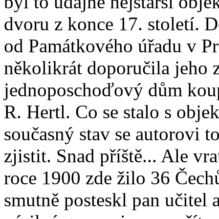
byl to údajně nejstarší obje
dvoru z konce 17. století.
od Památkového úřadu v Pra
několikrát doporučila jeho 
jednoposchoďový dům koupi
R. Hertl. Co se stalo s obje
současný stav se autorovi t
zjistit. Snad příště... Ale v
roce 1900 zde žilo 36 Čechů
smutně posteskl pan učitel 