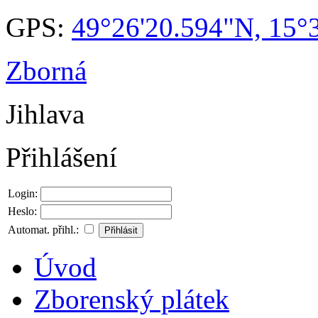
GPS:
49°26'20.594"N, 15°
Zborná
Jihlava
Přihlášení
Login:
Heslo:
Automat. přihl.:
Úvod
Zborenský plátek