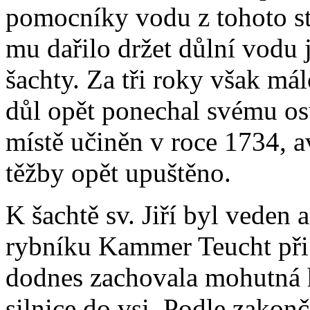
pomocníky vodu z tohoto st
mu dařilo držet důlní vodu 
šachty. Za tři roky však má
důl opět ponechal svému os
místě učiněn v roce 1734, a
těžby opět upuštěno.
K šachtě sv. Jiří byl veden
rybníku Kammer Teucht při 
dodnes zachovala mohutná hr
silnice do vsi. Podle zako