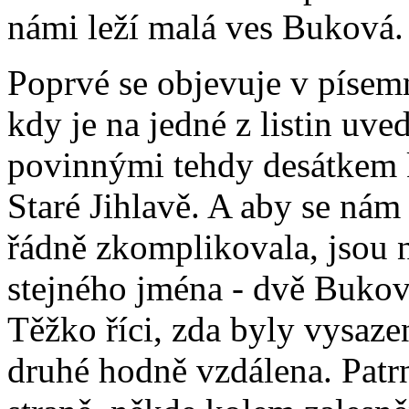
námi leží malá ves Buková.
Poprvé se objevuje v píse
kdy je na jedné z listin uv
povinnými tehdy desátkem ke
Staré Jihlavě. A aby se nám
řádně zkomplikovala, jsou n
stejného jména - dvě Buko
Těžko říci, zda byly vysaze
druhé hodně vzdálena. Patr