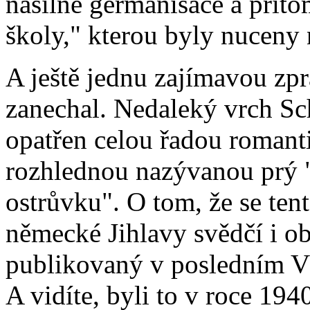
násilné germanisace a příto
školy," kterou byly nuceny 
A ještě jednu zajímavou zp
zanechal. Nedaleký vrch Sc
opatřen celou řadou romant
rozhlednou nazývanou prý "
ostrůvku". O tom, že se ten
německé Jihlavy svědčí i o
publikovaný v posledním V
A vidíte, byli to v roce 19