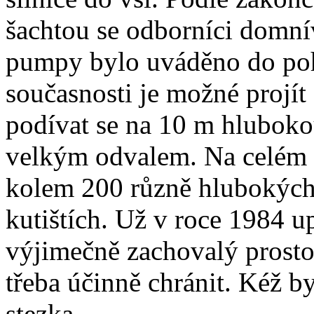
šachtou se odborníci domnív
pumpy bylo uváděno do po
současnosti je možné projí
podívat se na 10 m hlubokou
velkým odvalem. Na celém 
kolem 200 různě hlubokých 
kutištích. Už v roce 1984 u
výjimečně zachovalý prostor
třeba účinně chránit. Kéž 
stezka.