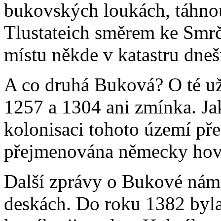
bukovských loukách, táhno
Tlustateich směrem ke Smrč
místu někde v katastru dneš
A co druhá Buková? O té už n
1257 a 1304 ani zmínka. Ja
kolonisaci tohoto území pře
přejmenována německy hovo
Další zprávy o Bukové nám
deskách. Do roku 1382 byl