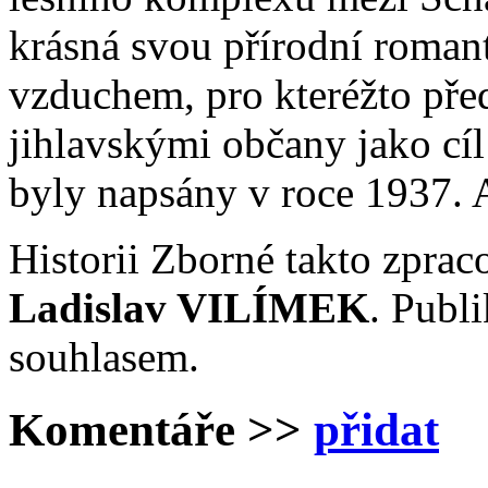
krásná svou přírodní roman
vzduchem, pro kteréžto před
jihlavskými občany jako cí
byly napsány v roce 1937. A 
Historii Zborné takto zpraco
Ladislav VILÍMEK
. Publ
souhlasem.
Komentáře
>>
přidat