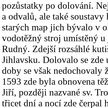
pozůstatky po dolování. Nej
a odvalů, ale také soustavy
starých map jich bývalo v 
vodotěžný stroj umístěný u 
Rudný. Zdejší rozsáhlé kutiš
Jihlavsku. Dolovalo se zde u
doby se však nedochovaly ž
1593 zde byla obnovena těžb
Jiří, později nazvané sv. Tr
třicet dní a nocí zde čerpal