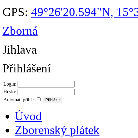
GPS:
49°26'20.594"N, 15°
Zborná
Jihlava
Přihlášení
Login:
Heslo:
Automat. přihl.:
Úvod
Zborenský plátek