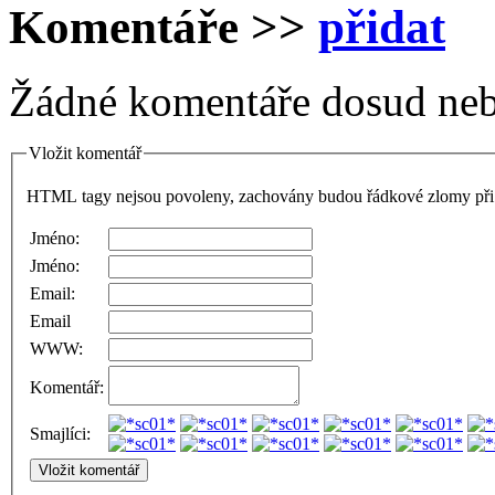
Komentáře
>>
přidat
Žádné komentáře dosud neb
Vložit komentář
HTML tagy nejsou povoleny, zachovány budou řádkové zlomy při 
Jméno:
Jméno:
Email:
Email
WWW:
Komentář:
Smajlíci: