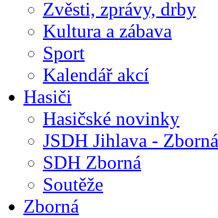
Zvěsti, zprávy, drby
Kultura a zábava
Sport
Kalendář akcí
Hasiči
Hasičské novinky
JSDH Jihlava - Zborn
SDH Zborná
Soutěže
Zborná