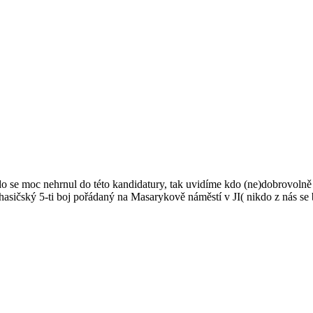
kdo se moc nehrnul do této kandidatury, tak uvidíme kdo (ne)dobrovolně
asičský 5-ti boj pořádaný na Masarykově náměstí v JI( nikdo z nás se b