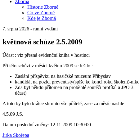
Zborná
Historie Zborné
Co ve Zborné
Kde je Zborná
7. srpna 2026 - ranní vydání
květnová schůze 2.5.2009
Účast : viz přesná evidenční kniha v hostinci
Při této schůzi v měsíci květnu 2009 se řešilo :
Zaslání příspěvku na hasičské muzeum Přibyslav
kandidát na pozici preventisty(spíše ke konci roku školení)-ni
Zda byl někdo přítomen na proběhlé soutěži profíků a JPO 3 – h
účast)
A toto by bylo krátce shrnuto vše přátelé, zase za měsíc nashle
4.5.09 J.S.
Datum poslední změny: 12.11.2009 10:30:00
Jirka Skořepa