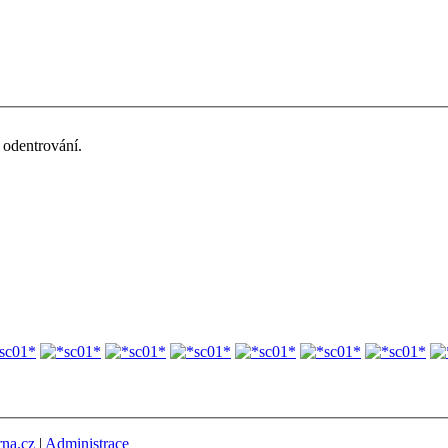
odentrování.
rna.cz
|
Administrace