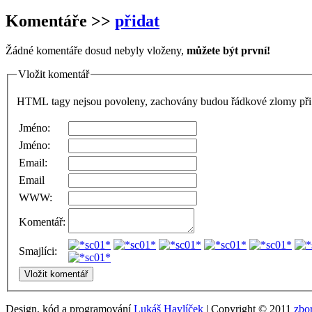
Komentáře
>>
přidat
Žádné komentáře dosud nebyly vloženy,
můžete být první!
Vložit komentář
HTML tagy nejsou povoleny, zachovány budou řádkové zlomy při 
Jméno:
Jméno:
Email:
Email
WWW:
Komentář:
Smajlíci:
Design, kód a programování
Lukáš Havlíček
| Copyright © 2011
zbo