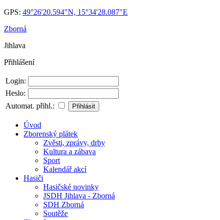
GPS:
49°26'20.594"N, 15°34'28.087"E
Zborná
Jihlava
Přihlášení
Login:
Heslo:
Automat. přihl.:
Úvod
Zborenský plátek
Zvěsti, zprávy, drby
Kultura a zábava
Sport
Kalendář akcí
Hasiči
Hasičské novinky
JSDH Jihlava - Zborná
SDH Zborná
Soutěže