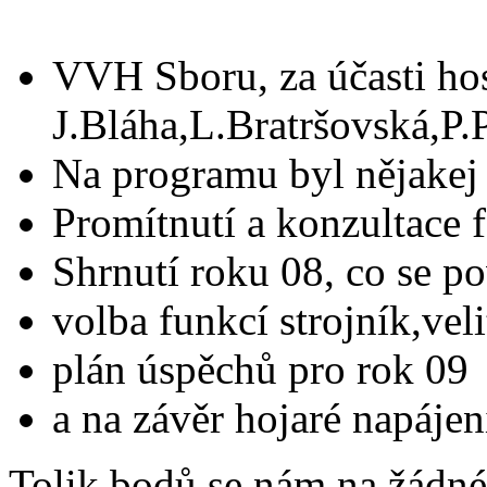
VVH Sboru, za účasti ho
J.Bláha,L.Bratršovská,P.P
Na programu byl nějakej
Promítnutí a konzultace 
Shrnutí roku 08, co se po
volba funkcí strojník,vel
plán úspěchů pro rok 09
a na závěr hojaré napájen
Tolik bodů se nám na žádné