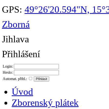
GPS:
49°26'20.594"N, 15°
Zborná
Jihlava
Přihlášení
Login:
Heslo:
Automat. přihl.:
Úvod
Zborenský plátek