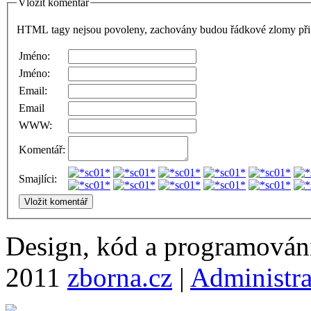
Vložit komentář
HTML tagy nejsou povoleny, zachovány budou řádkové zlomy při 
Jméno:
Jméno:
Email:
Email
WWW:
Komentář:
Smajlíci:
Design, kód a programová
2011
zborna.cz
|
Administr