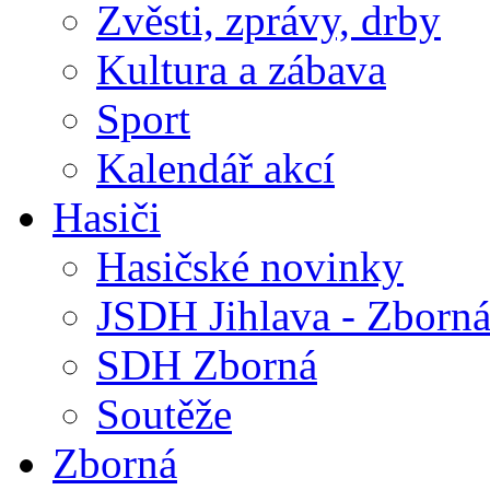
Zvěsti, zprávy, drby
Kultura a zábava
Sport
Kalendář akcí
Hasiči
Hasičské novinky
JSDH Jihlava - Zborn
SDH Zborná
Soutěže
Zborná