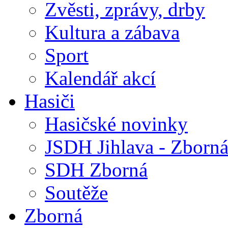
Zvěsti, zprávy, drby
Kultura a zábava
Sport
Kalendář akcí
Hasiči
Hasičské novinky
JSDH Jihlava - Zborn
SDH Zborná
Soutěže
Zborná