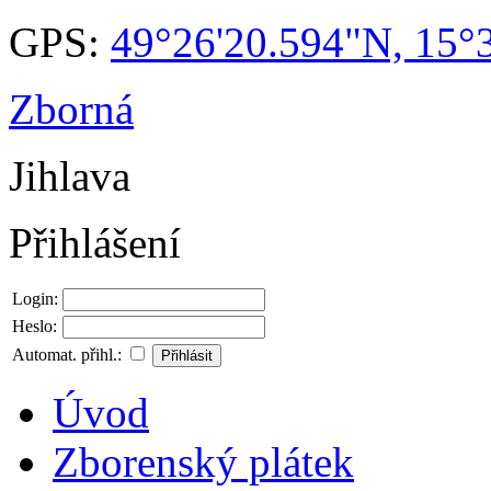
GPS:
49°26'20.594"N, 15°
Zborná
Jihlava
Přihlášení
Login:
Heslo:
Automat. přihl.:
Úvod
Zborenský plátek