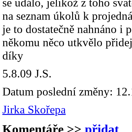
se událo, jelikož z toho sv
na seznam úkolů k projedná
je to dostatečně nahnáno i p
někomu něco utkvělo přide
díky
5.8.09 J.S.
Datum poslední změny: 12.
Jirka Skořepa
Komentáře
>>
přidat