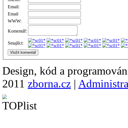
Email:
Email
WWW:
Komentář:
Smajlíci:
Design, kód a programová
2011
zborna.cz
|
Administr