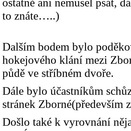
ostatně ani nemusel psát, dá
to znáte…..)
Dalším bodem bylo poděko
hokejového klání mezi Zbor
půdě ve stříbném dvoře.
Dále bylo účastníkům sch
stránek Zborné(především z
Došlo také k vyrovnání něja