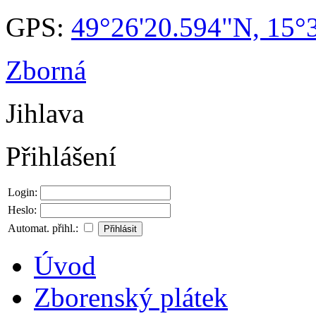
GPS:
49°26'20.594"N, 15°
Zborná
Jihlava
Přihlášení
Login:
Heslo:
Automat. přihl.:
Úvod
Zborenský plátek