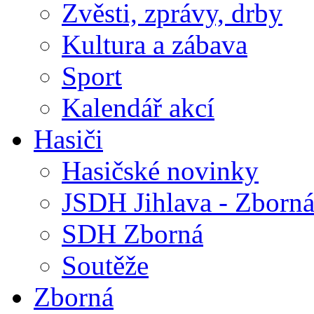
Zvěsti, zprávy, drby
Kultura a zábava
Sport
Kalendář akcí
Hasiči
Hasičské novinky
JSDH Jihlava - Zborn
SDH Zborná
Soutěže
Zborná