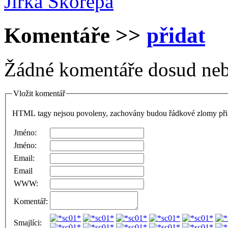
Jirka Skořepa
Komentáře
>>
přidat
Žádné komentáře dosud neb
Vložit komentář
HTML tagy nejsou povoleny, zachovány budou řádkové zlomy při 
Jméno:
Jméno:
Email:
Email
WWW:
Komentář:
Smajlíci: