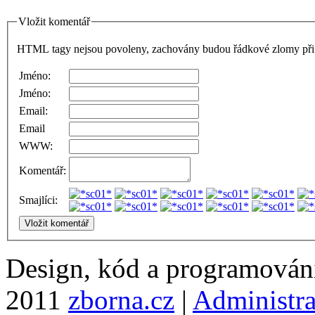
Vložit komentář
HTML tagy nejsou povoleny, zachovány budou řádkové zlomy při 
Jméno:
Jméno:
Email:
Email
WWW:
Komentář:
Smajlíci:
Design, kód a programová
2011
zborna.cz
|
Administr