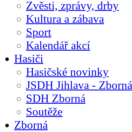
Zvěsti, zprávy, drby
Kultura a zábava
Sport
Kalendář akcí
Hasiči
Hasičské novinky
JSDH Jihlava - Zborn
SDH Zborná
Soutěže
Zborná