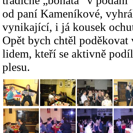
tradičně „bohatá“ v podání 
od paní Kameníkové, vyhrál
vynikající, i já kousek ochu
Opět bych chtěl poděkovat
lidem, kteří se aktivně pod
plesu.