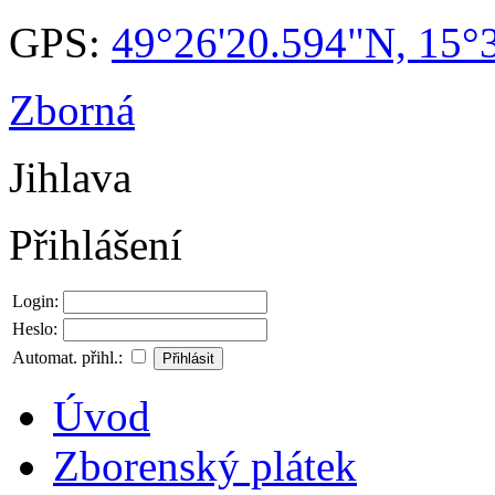
GPS:
49°26'20.594"N, 15°
Zborná
Jihlava
Přihlášení
Login:
Heslo:
Automat. přihl.:
Úvod
Zborenský plátek