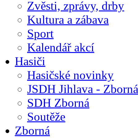
Zvěsti, zprávy, drby
Kultura a zábava
Sport
Kalendář akcí
Hasiči
Hasičské novinky
JSDH Jihlava - Zborn
SDH Zborná
Soutěže
Zborná