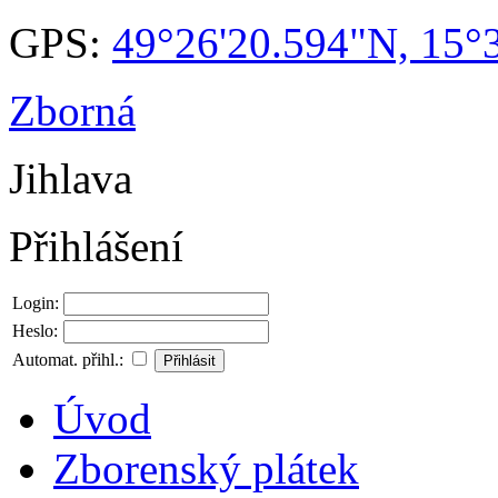
GPS:
49°26'20.594"N, 15°
Zborná
Jihlava
Přihlášení
Login:
Heslo:
Automat. přihl.:
Úvod
Zborenský plátek