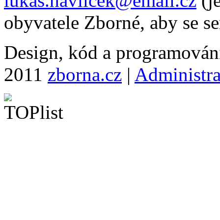
lukas.havlicek@email.cz
(je
obyvatele Zborné, aby se se
Design, kód a programová
2011
zborna.cz
|
Administr