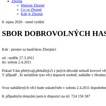
Zborná
Historie Zborné
Co ve Zborné
Kde je Zborná
8. srpna 2026 - ranní vydání
SBOR DOBROVOLNÝCH HAS
Kde : prostor za hasičskou Zbrojnicí
od : neděle 27.3.2011
do: sobota 2.4.2011
Pokud Vám přebývají,překážejí,či z jiných důvodů nehodí kovové věci a
V případě , že nemůžete tyto věci dopravit osobně, nahlašte v Hostinci
Svoz nahlášených věcí bude uskutečněn v sobotu 2.4.2011 dopoledn
K případným dotazům jsem k dispozici na tel. 724 156 587