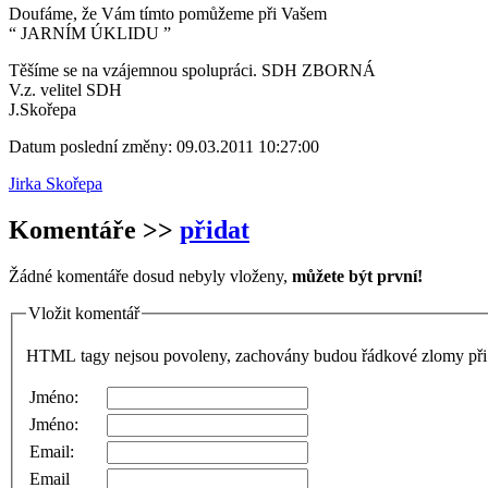
Doufáme, že Vám tímto pomůžeme při Vašem
“ JARNÍM ÚKLIDU ”
Těšíme se na vzájemnou spolupráci. SDH ZBORNÁ
V.z. velitel SDH
J.Skořepa
Datum poslední změny: 09.03.2011 10:27:00
Jirka Skořepa
Komentáře
>>
přidat
Žádné komentáře dosud nebyly vloženy,
můžete být první!
Vložit komentář
HTML tagy nejsou povoleny, zachovány budou řádkové zlomy při 
Jméno:
Jméno:
Email:
Email