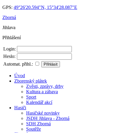
GPS:
49°26'20.594"N, 15°34'28.087"E
Zborná
Jihlava
Přihlášení
Login:
Heslo:
Automat. přihl.:
Úvod
Zborenský plátek
Zvěsti, zprávy, drby
Kultura a zábava
Sport
Kalendář akcí
Hasiči
Hasičské novinky
JSDH Jihlava - Zborná
SDH Zborná
Soutěže