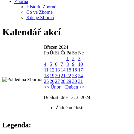
Zborná
Historie Zborné
Co ve Zborné
Kde je Zborná
Kalendář akcí
Březen 2024
Po
Út
St
Čt
Pá
So
Ne
1
2
3
4
5
6
7
8
9
10
11
12
13
14
15
16
17
18
19
20
21
22
23
24
25
26
27
28
29
30
31
<< Únor
Duben >>
Události dne 13. 3. 2024:
Žádné události.
Legenda: