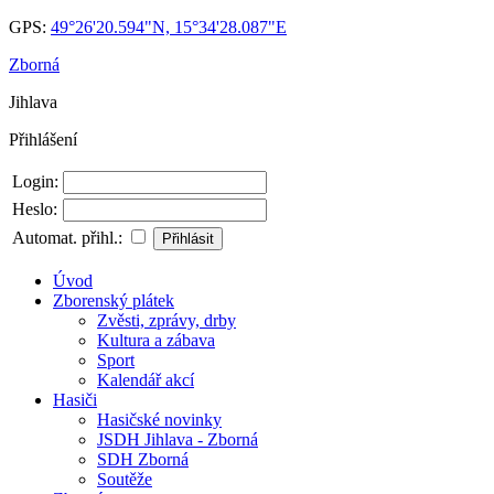
GPS:
49°26'20.594"N, 15°34'28.087"E
Zborná
Jihlava
Přihlášení
Login:
Heslo:
Automat. přihl.:
Úvod
Zborenský plátek
Zvěsti, zprávy, drby
Kultura a zábava
Sport
Kalendář akcí
Hasiči
Hasičské novinky
JSDH Jihlava - Zborná
SDH Zborná
Soutěže