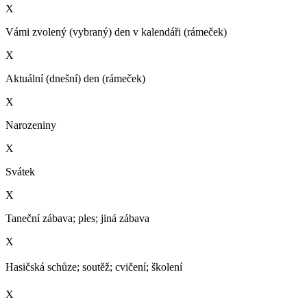
X
Vámi zvolený (vybraný) den v kalendáři (rámeček)
X
Aktuální (dnešní) den (rámeček)
X
Narozeniny
X
Svátek
X
Taneční zábava; ples; jiná zábava
X
Hasičská schůze; soutěž; cvičení; školení­
X