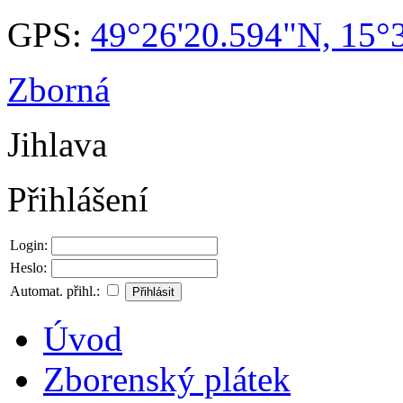
GPS:
49°26'20.594"N, 15°
Zborná
Jihlava
Přihlášení
Login:
Heslo:
Automat. přihl.:
Úvod
Zborenský plátek