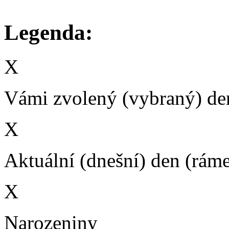
Legenda:
X
Vámi zvolený (vybraný) den
X
Aktuální (dnešní) den (rám
X
Narozeniny