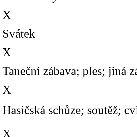
X
Svátek
X
Taneční zábava; ples; jiná 
X
Hasičská schůze; soutěž; cvič
X