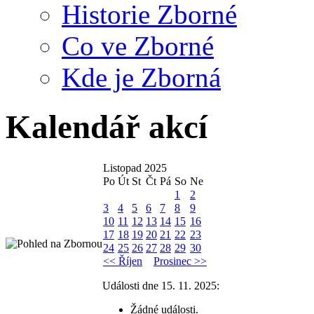
Historie Zborné
Co ve Zborné
Kde je Zborná
Kalendář akcí
Listopad 2025
Po
Út
St
Čt
Pá
So
Ne
1
2
3
4
5
6
7
8
9
10
11
12
13
14
15
16
17
18
19
20
21
22
23
24
25
26
27
28
29
30
<< Říjen
Prosinec >>
Události dne 15. 11. 2025:
Žádné události.