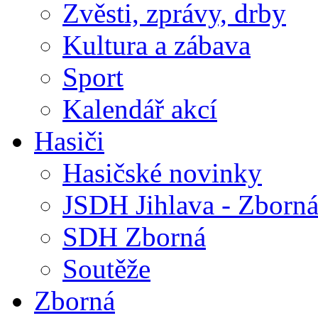
Zvěsti, zprávy, drby
Kultura a zábava
Sport
Kalendář akcí
Hasiči
Hasičské novinky
JSDH Jihlava - Zborn
SDH Zborná
Soutěže
Zborná