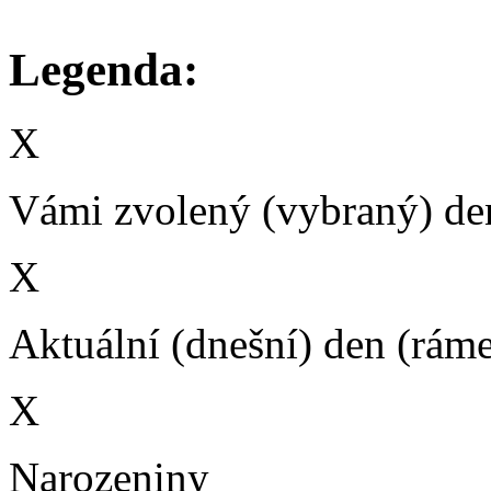
Legenda:
X
Vámi zvolený (vybraný) den
X
Aktuální (dnešní) den (rám
X
Narozeniny