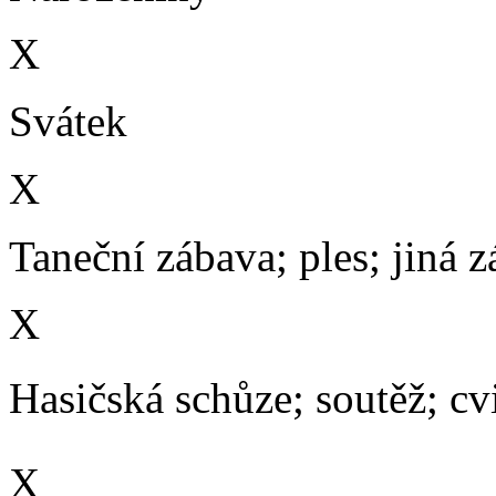
X
Svátek
X
Taneční zábava; ples; jiná 
X
Hasičská schůze; soutěž; cvič
X