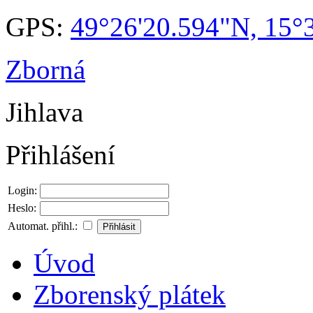
GPS:
49°26'20.594"N, 15°
Zborná
Jihlava
Přihlášení
Login:
Heslo:
Automat. přihl.:
Úvod
Zborenský plátek