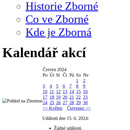
Historie Zborné
Co ve Zborné
Kde je Zborná
Kalendář akcí
Červen 2024
Po
Út
St
Čt
Pá
So
Ne
1
2
3
4
5
6
7
8
9
10
11
12
13
14
15
16
17
18
19
20
21
22
23
24
25
26
27
28
29
30
<< Květen
Červenec >>
Události dne 15. 6. 2024:
Žádné události.