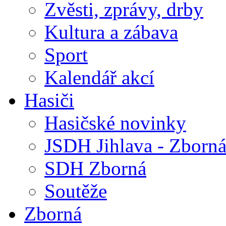
Zvěsti, zprávy, drby
Kultura a zábava
Sport
Kalendář akcí
Hasiči
Hasičské novinky
JSDH Jihlava - Zborn
SDH Zborná
Soutěže
Zborná