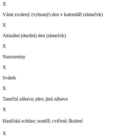
X
Vámi zvolený (vybraný) den v kalendáři (rámeček)
X
Aktuální (dnešní) den (rámeček)
X
Narozeniny
X
Svátek
X
Taneční zábava; ples; jiná zábava
X
Hasičská schůze; soutěž; cvičení; školení­
X