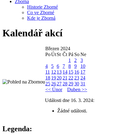
Zborná
Historie Zborné
Co ve Zborné
Kde je Zborná
Kalendář akcí
Březen 2024
Po
Út
St
Čt
Pá
So
Ne
1
2
3
4
5
6
7
8
9
10
11
12
13
14
15
16
17
18
19
20
21
22
23
24
25
26
27
28
29
30
31
<< Únor
Duben >>
Události dne 16. 3. 2024:
Žádné události.
Legenda: