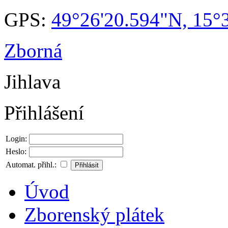
GPS:
49°26'20.594"N, 15°
Zborná
Jihlava
Přihlášení
Login:
Heslo:
Automat. přihl.:
Úvod
Zborenský plátek