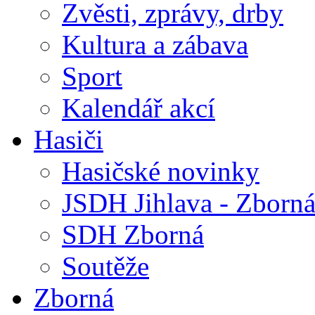
Zvěsti, zprávy, drby
Kultura a zábava
Sport
Kalendář akcí
Hasiči
Hasičské novinky
JSDH Jihlava - Zborn
SDH Zborná
Soutěže
Zborná