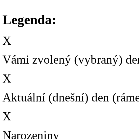
Legenda:
X
Vámi zvolený (vybraný) den
X
Aktuální (dnešní) den (rám
X
Narozeniny