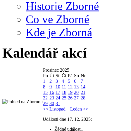
Historie Zborné
Co ve Zborné
Kde je Zborná
Kalendář akcí
Prosinec 2025
Po
Út
St
Čt
Pá
So
Ne
1
2
3
4
5
6
7
8
9
10
11
12
13
14
15
16
17
18
19
20
21
22
23
24
25
26
27
28
29
30
31
<< Listopad
Leden >>
Události dne 17. 12. 2025:
Žádné události.