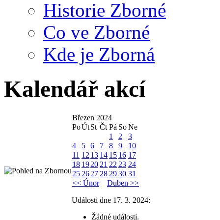
Historie Zborné
Co ve Zborné
Kde je Zborná
Kalendář akcí
Březen 2024
Po
Út
St
Čt
Pá
So
Ne
1
2
3
4
5
6
7
8
9
10
11
12
13
14
15
16
17
18
19
20
21
22
23
24
25
26
27
28
29
30
31
<< Únor
Duben >>
Události dne 17. 3. 2024:
Žádné události.