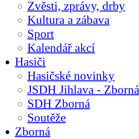
Zvěsti, zprávy, drby
Kultura a zábava
Sport
Kalendář akcí
Hasiči
Hasičské novinky
JSDH Jihlava - Zborn
SDH Zborná
Soutěže
Zborná