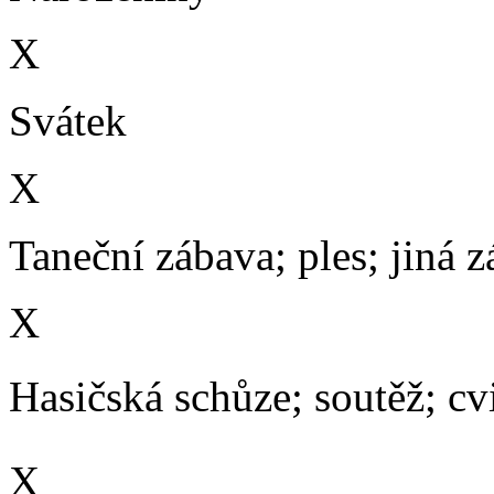
X
Svátek
X
Taneční zábava; ples; jiná 
X
Hasičská schůze; soutěž; cvič
X