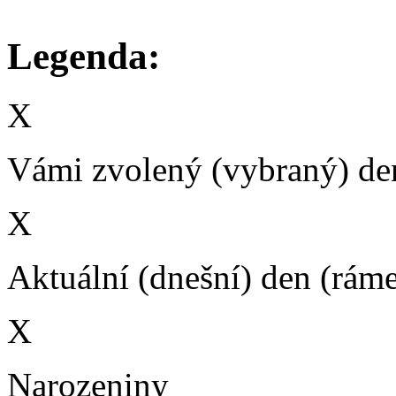
Legenda:
X
Vámi zvolený (vybraný) den
X
Aktuální (dnešní) den (rám
X
Narozeniny