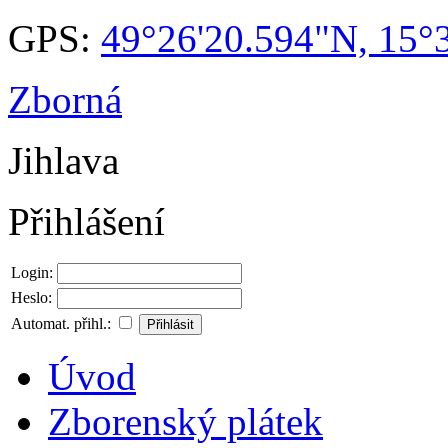
GPS:
49°26'20.594"N, 15°
Zborná
Jihlava
Přihlášení
Login:
Heslo:
Automat. přihl.:
Úvod
Zborenský plátek