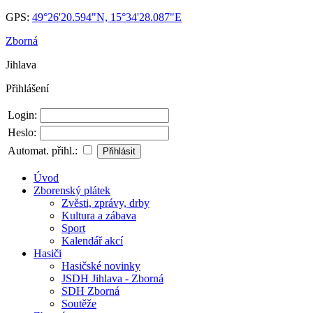
GPS:
49°26'20.594"N, 15°34'28.087"E
Zborná
Jihlava
Přihlášení
Login:
Heslo:
Automat. přihl.:
Úvod
Zborenský plátek
Zvěsti, zprávy, drby
Kultura a zábava
Sport
Kalendář akcí
Hasiči
Hasičské novinky
JSDH Jihlava - Zborná
SDH Zborná
Soutěže