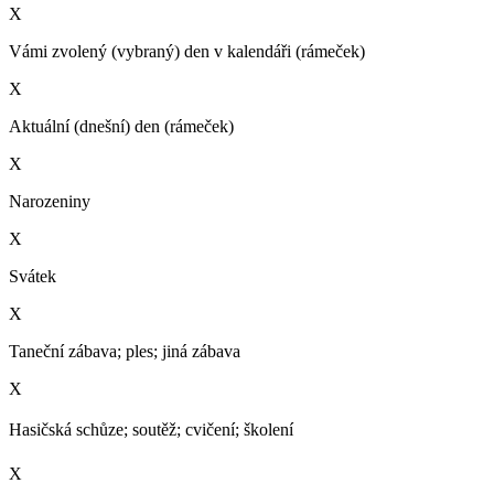
X
Vámi zvolený (vybraný) den v kalendáři (rámeček)
X
Aktuální (dnešní) den (rámeček)
X
Narozeniny
X
Svátek
X
Taneční zábava; ples; jiná zábava
X
Hasičská schůze; soutěž; cvičení; školení­
X