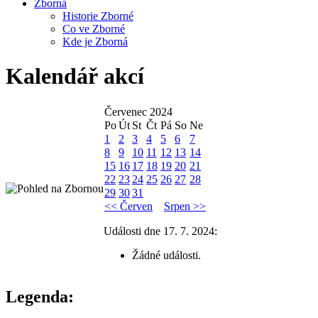
Zborná
Historie Zborné
Co ve Zborné
Kde je Zborná
Kalendář akcí
Červenec 2024
Po
Út
St
Čt
Pá
So
Ne
1
2
3
4
5
6
7
8
9
10
11
12
13
14
15
16
17
18
19
20
21
22
23
24
25
26
27
28
29
30
31
<< Červen
Srpen >>
Události dne 17. 7. 2024:
Žádné události.
Legenda: