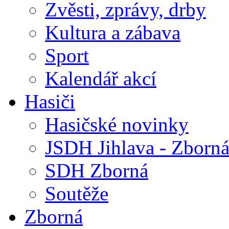
Zvěsti, zprávy, drby
Kultura a zábava
Sport
Kalendář akcí
Hasiči
Hasičské novinky
JSDH Jihlava - Zborn
SDH Zborná
Soutěže
Zborná