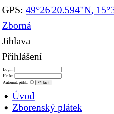
GPS:
49°26'20.594"N, 15°
Zborná
Jihlava
Přihlášení
Login:
Heslo:
Automat. přihl.:
Úvod
Zborenský plátek