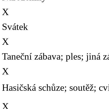
X
Svátek
X
Taneční zábava; ples; jiná 
X
Hasičská schůze; soutěž; cvič
X