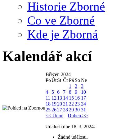
Historie Zborné
Co ve Zborné
Kde je Zborná
Kalendář akcí
Březen 2024
Po
Út
St
Čt
Pá
So
Ne
1
2
3
4
5
6
7
8
9
10
11
12
13
14
15
16
17
18
19
20
21
22
23
24
25
26
27
28
29
30
31
<< Únor
Duben >>
Události dne 18. 3. 2024:
Žádné události.