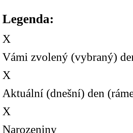
Legenda:
X
Vámi zvolený (vybraný) den
X
Aktuální (dnešní) den (rám
X
Narozeniny