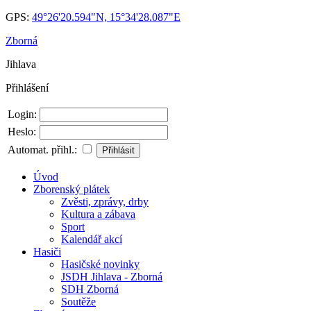
GPS:
49°26'20.594"N, 15°34'28.087"E
Zborná
Jihlava
Přihlášení
Login:
Heslo:
Automat. přihl.:
Úvod
Zborenský plátek
Zvěsti, zprávy, drby
Kultura a zábava
Sport
Kalendář akcí
Hasiči
Hasičské novinky
JSDH Jihlava - Zborná
SDH Zborná
Soutěže