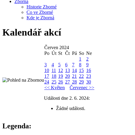
Zborná
Historie Zborné
Co ve Zborné
Kde je Zborná
Kalendář akcí
Červen 2024
Po
Út
St
Čt
Pá
So
Ne
1
2
3
4
5
6
7
8
9
10
11
12
13
14
15
16
17
18
19
20
21
22
23
24
25
26
27
28
29
30
<< Květen
Červenec >>
Události dne 2. 6. 2024:
Žádné události.
Legenda: