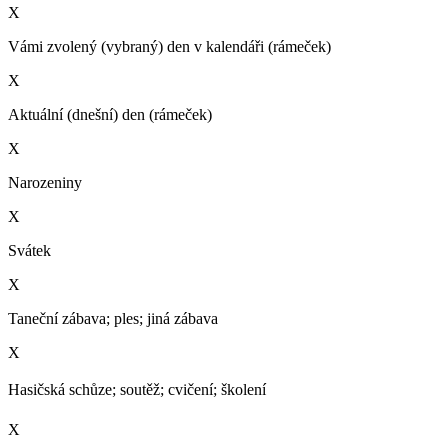
X
Vámi zvolený (vybraný) den v kalendáři (rámeček)
X
Aktuální (dnešní) den (rámeček)
X
Narozeniny
X
Svátek
X
Taneční zábava; ples; jiná zábava
X
Hasičská schůze; soutěž; cvičení; školení­
X