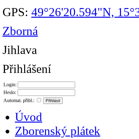
GPS:
49°26'20.594"N, 15°
Zborná
Jihlava
Přihlášení
Login:
Heslo:
Automat. přihl.:
Úvod
Zborenský plátek