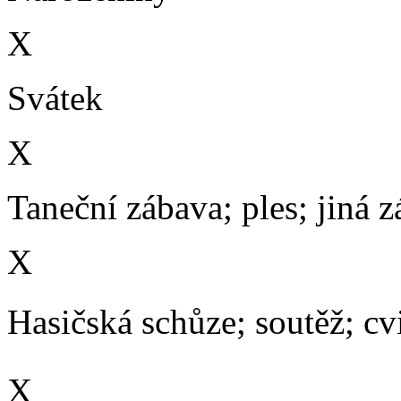
X
Svátek
X
Taneční zábava; ples; jiná 
X
Hasičská schůze; soutěž; cvič
X