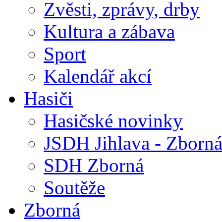
Zvěsti, zprávy, drby
Kultura a zábava
Sport
Kalendář akcí
Hasiči
Hasičské novinky
JSDH Jihlava - Zborn
SDH Zborná
Soutěže
Zborná