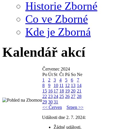
Historie Zborné
Co ve Zborné
Kde je Zborná
Kalendář akcí
Červenec 2024
Po
Út
St
Čt
Pá
So
Ne
1
2
3
4
5
6
7
8
9
10
11
12
13
14
15
16
17
18
19
20
21
22
23
24
25
26
27
28
29
30
31
<< Červen
Srpen >>
Události dne 2. 7. 2024:
Žádné události.