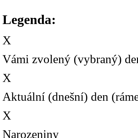
Legenda:
X
Vámi zvolený (vybraný) den
X
Aktuální (dnešní) den (rám
X
Narozeniny