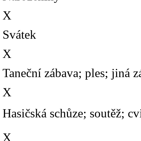
X
Svátek
X
Taneční zábava; ples; jiná 
X
Hasičská schůze; soutěž; cvič
X