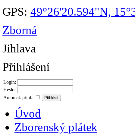
GPS:
49°26'20.594"N, 15°
Zborná
Jihlava
Přihlášení
Login:
Heslo:
Automat. přihl.:
Úvod
Zborenský plátek