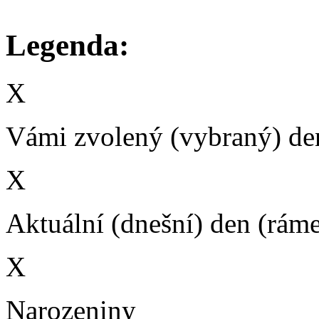
Legenda:
X
Vámi zvolený (vybraný) den
X
Aktuální (dnešní) den (rám
X
Narozeniny