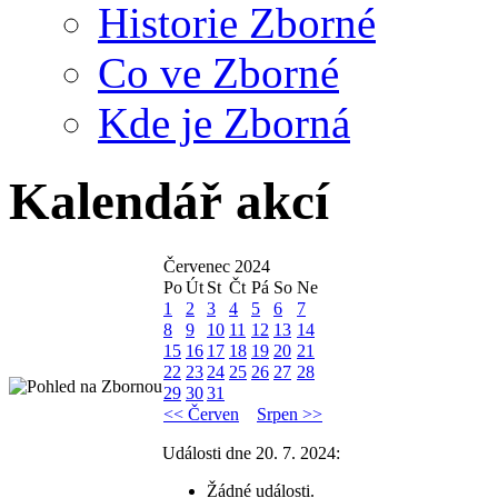
Historie Zborné
Co ve Zborné
Kde je Zborná
Kalendář akcí
Červenec 2024
Po
Út
St
Čt
Pá
So
Ne
1
2
3
4
5
6
7
8
9
10
11
12
13
14
15
16
17
18
19
20
21
22
23
24
25
26
27
28
29
30
31
<< Červen
Srpen >>
Události dne 20. 7. 2024:
Žádné události.