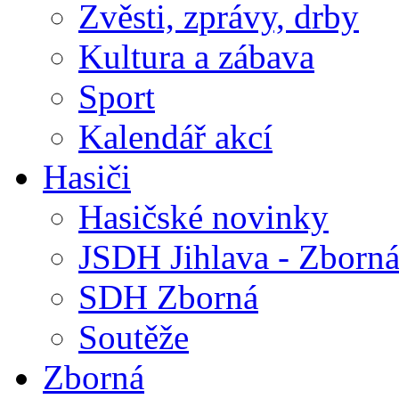
Zvěsti, zprávy, drby
Kultura a zábava
Sport
Kalendář akcí
Hasiči
Hasičské novinky
JSDH Jihlava - Zborn
SDH Zborná
Soutěže
Zborná