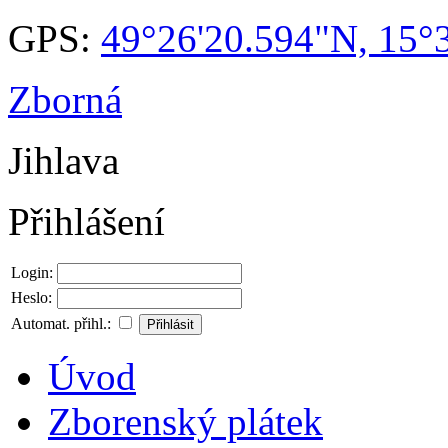
GPS:
49°26'20.594"N, 15°
Zborná
Jihlava
Přihlášení
Login:
Heslo:
Automat. přihl.:
Úvod
Zborenský plátek