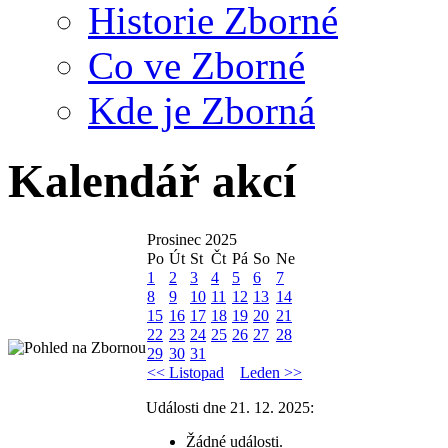
Historie Zborné
Co ve Zborné
Kde je Zborná
Kalendář akcí
Prosinec 2025
Po
Út
St
Čt
Pá
So
Ne
1
2
3
4
5
6
7
8
9
10
11
12
13
14
15
16
17
18
19
20
21
22
23
24
25
26
27
28
29
30
31
<< Listopad
Leden >>
Události dne 21. 12. 2025:
Žádné události.