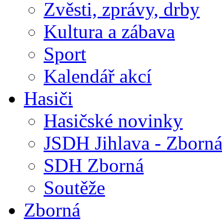
Zvěsti, zprávy, drby
Kultura a zábava
Sport
Kalendář akcí
Hasiči
Hasičské novinky
JSDH Jihlava - Zborn
SDH Zborná
Soutěže
Zborná