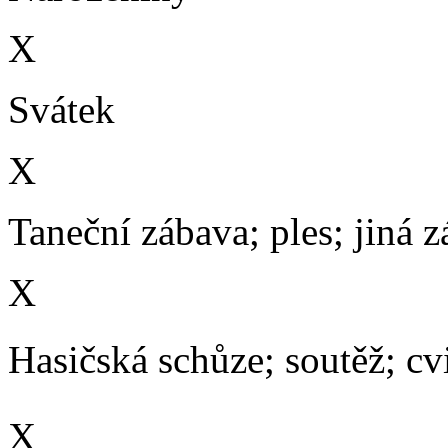
X
Svátek
X
Taneční zábava; ples; jiná 
X
Hasičská schůze; soutěž; cvič
X