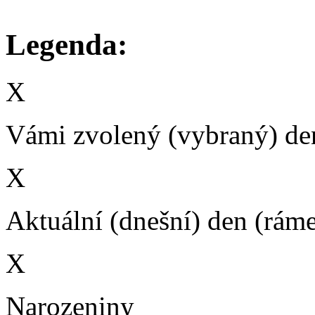
Legenda:
X
Vámi zvolený (vybraný) den
X
Aktuální (dnešní) den (rám
X
Narozeniny