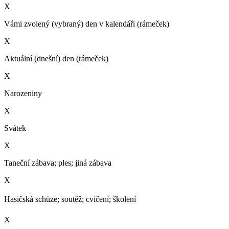
X
Vámi zvolený (vybraný) den v kalendáři (rámeček)
X
Aktuální (dnešní) den (rámeček)
X
Narozeniny
X
Svátek
X
Taneční zábava; ples; jiná zábava
X
Hasičská schůze; soutěž; cvičení; školení­
X