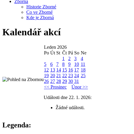
Zborná
Historie Zborné
Co ve Zborné
Kde je Zborná
Kalendář akcí
Leden 2026
Po
Út
St
Čt
Pá
So
Ne
1
2
3
4
5
6
7
8
9
10
11
12
13
14
15
16
17
18
19
20
21
22
23
24
25
26
27
28
29
30
31
<< Prosinec
Únor >>
Události dne 22. 1. 2026:
Žádné události.
Legenda: