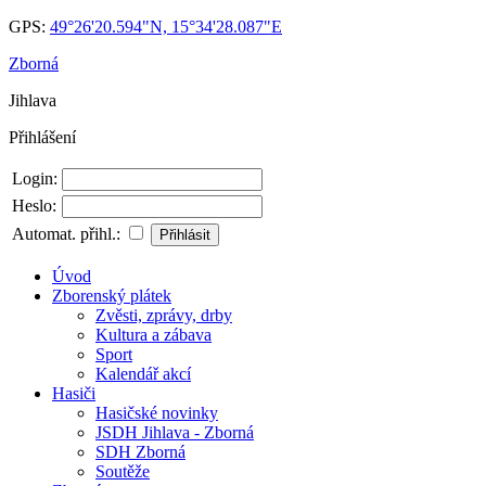
GPS:
49°26'20.594"N, 15°34'28.087"E
Zborná
Jihlava
Přihlášení
Login:
Heslo:
Automat. přihl.:
Úvod
Zborenský plátek
Zvěsti, zprávy, drby
Kultura a zábava
Sport
Kalendář akcí
Hasiči
Hasičské novinky
JSDH Jihlava - Zborná
SDH Zborná
Soutěže