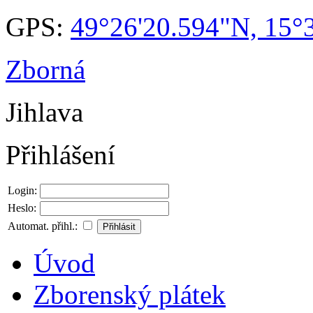
GPS:
49°26'20.594"N, 15°
Zborná
Jihlava
Přihlášení
Login:
Heslo:
Automat. přihl.:
Úvod
Zborenský plátek