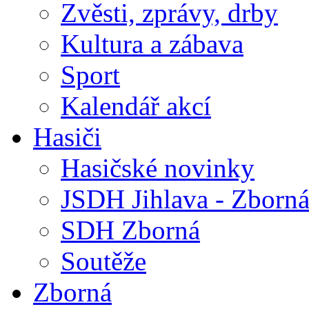
Zvěsti, zprávy, drby
Kultura a zábava
Sport
Kalendář akcí
Hasiči
Hasičské novinky
JSDH Jihlava - Zborn
SDH Zborná
Soutěže
Zborná