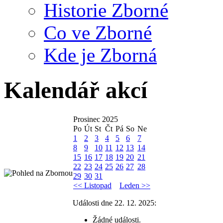
Historie Zborné
Co ve Zborné
Kde je Zborná
Kalendář akcí
Prosinec 2025
Po
Út
St
Čt
Pá
So
Ne
1
2
3
4
5
6
7
8
9
10
11
12
13
14
15
16
17
18
19
20
21
22
23
24
25
26
27
28
29
30
31
<< Listopad
Leden >>
Události dne 22. 12. 2025:
Žádné události.