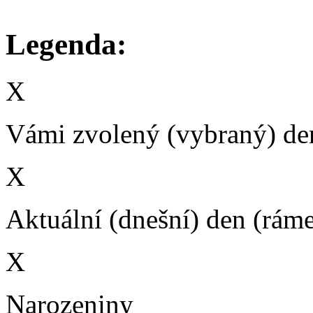
Legenda:
X
Vámi zvolený (vybraný) den
X
Aktuální (dnešní) den (rám
X
Narozeniny