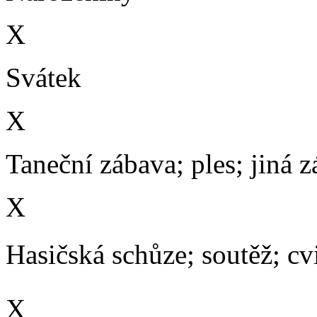
X
Svátek
X
Taneční zábava; ples; jiná 
X
Hasičská schůze; soutěž; cvič
X