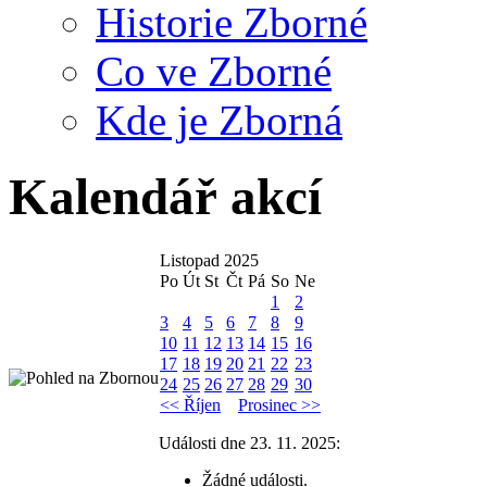
Historie Zborné
Co ve Zborné
Kde je Zborná
Kalendář akcí
Listopad 2025
Po
Út
St
Čt
Pá
So
Ne
1
2
3
4
5
6
7
8
9
10
11
12
13
14
15
16
17
18
19
20
21
22
23
24
25
26
27
28
29
30
<< Říjen
Prosinec >>
Události dne 23. 11. 2025:
Žádné události.