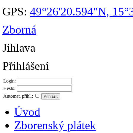
GPS:
49°26'20.594"N, 15°
Zborná
Jihlava
Přihlášení
Login:
Heslo:
Automat. přihl.:
Úvod
Zborenský plátek