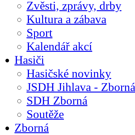
Zvěsti, zprávy, drby
Kultura a zábava
Sport
Kalendář akcí
Hasiči
Hasičské novinky
JSDH Jihlava - Zborn
SDH Zborná
Soutěže
Zborná