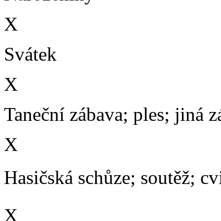
X
Svátek
X
Taneční zábava; ples; jiná 
X
Hasičská schůze; soutěž; cvič
X