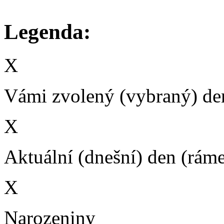
Legenda:
X
Vámi zvolený (vybraný) den
X
Aktuální (dnešní) den (rám
X
Narozeniny