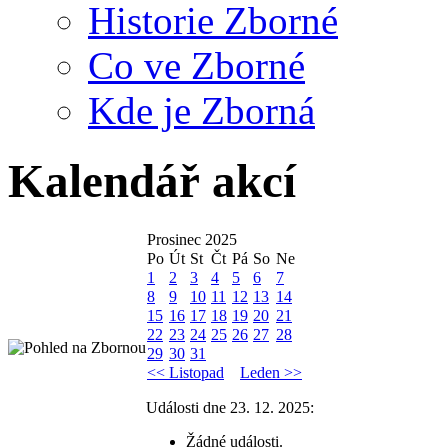
Historie Zborné
Co ve Zborné
Kde je Zborná
Kalendář akcí
Prosinec 2025
Po
Út
St
Čt
Pá
So
Ne
1
2
3
4
5
6
7
8
9
10
11
12
13
14
15
16
17
18
19
20
21
22
23
24
25
26
27
28
29
30
31
<< Listopad
Leden >>
Události dne 23. 12. 2025:
Žádné události.