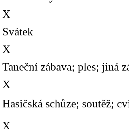
X
Svátek
X
Taneční zábava; ples; jiná 
X
Hasičská schůze; soutěž; cvič
X