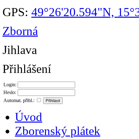
GPS:
49°26'20.594"N, 15°
Zborná
Jihlava
Přihlášení
Login:
Heslo:
Automat. přihl.:
Úvod
Zborenský plátek