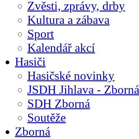
Zvěsti, zprávy, drby
Kultura a zábava
Sport
Kalendář akcí
Hasiči
Hasičské novinky
JSDH Jihlava - Zborn
SDH Zborná
Soutěže
Zborná