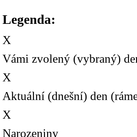
Legenda:
X
Vámi zvolený (vybraný) den
X
Aktuální (dnešní) den (rám
X
Narozeniny