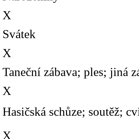
X
Svátek
X
Taneční zábava; ples; jiná 
X
Hasičská schůze; soutěž; cvič
X