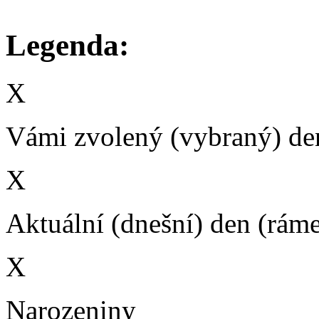
Legenda:
X
Vámi zvolený (vybraný) den
X
Aktuální (dnešní) den (rám
X
Narozeniny