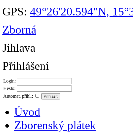
GPS:
49°26'20.594"N, 15°
Zborná
Jihlava
Přihlášení
Login:
Heslo:
Automat. přihl.:
Úvod
Zborenský plátek