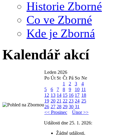
Historie Zborné
Co ve Zborné
Kde je Zborná
Kalendář akcí
Leden 2026
Po
Út
St
Čt
Pá
So
Ne
1
2
3
4
5
6
7
8
9
10
11
12
13
14
15
16
17
18
19
20
21
22
23
24
25
26
27
28
29
30
31
<< Prosinec
Únor >>
Události dne 25. 1. 2026:
Žádné události.