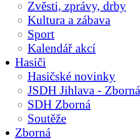
Zvěsti, zprávy, drby
Kultura a zábava
Sport
Kalendář akcí
Hasiči
Hasičské novinky
JSDH Jihlava - Zborn
SDH Zborná
Soutěže
Zborná