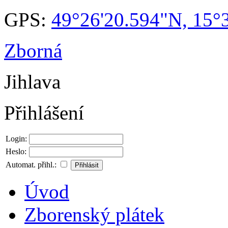
GPS:
49°26'20.594"N, 15°
Zborná
Jihlava
Přihlášení
Login:
Heslo:
Automat. přihl.:
Úvod
Zborenský plátek