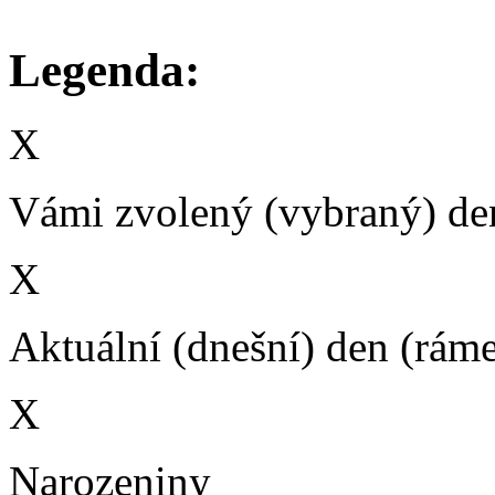
Legenda:
X
Vámi zvolený (vybraný) den
X
Aktuální (dnešní) den (rám
X
Narozeniny