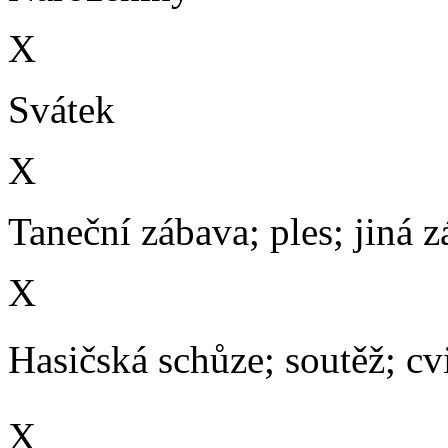
X
Svátek
X
Taneční zábava; ples; jiná 
X
Hasičská schůze; soutěž; cvič
X