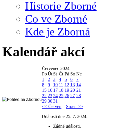
Historie Zborné
Co ve Zborné
Kde je Zborná
Kalendář akcí
Červenec 2024
Po
Út
St
Čt
Pá
So
Ne
1
2
3
4
5
6
7
8
9
10
11
12
13
14
15
16
17
18
19
20
21
22
23
24
25
26
27
28
29
30
31
<< Červen
Srpen >>
Události dne 25. 7. 2024:
Žádné události.