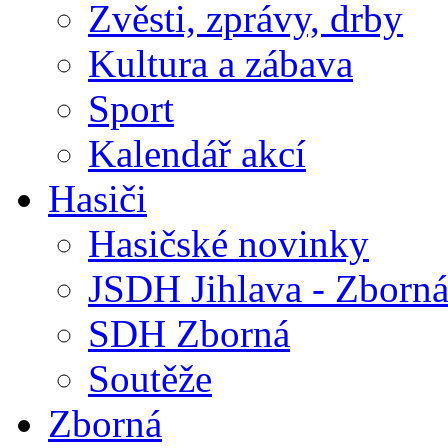
Zvěsti, zprávy, drby
Kultura a zábava
Sport
Kalendář akcí
Hasiči
Hasičské novinky
JSDH Jihlava - Zborn
SDH Zborná
Soutěže
Zborná