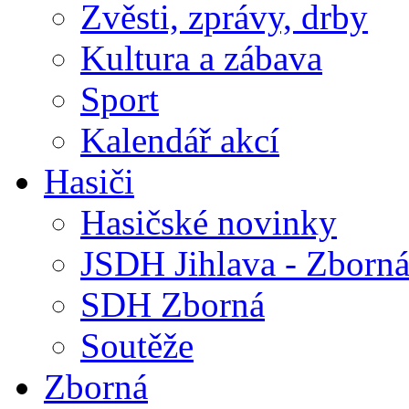
Zvěsti, zprávy, drby
Kultura a zábava
Sport
Kalendář akcí
Hasiči
Hasičské novinky
JSDH Jihlava - Zborn
SDH Zborná
Soutěže
Zborná