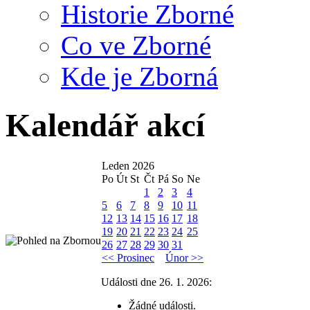
Historie Zborné
Co ve Zborné
Kde je Zborná
Kalendář akcí
Leden 2026
Po
Út
St
Čt
Pá
So
Ne
1
2
3
4
5
6
7
8
9
10
11
12
13
14
15
16
17
18
19
20
21
22
23
24
25
26
27
28
29
30
31
<< Prosinec
Únor >>
Události dne 26. 1. 2026:
Žádné události.