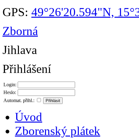
GPS:
49°26'20.594"N, 15°
Zborná
Jihlava
Přihlášení
Login:
Heslo:
Automat. přihl.:
Úvod
Zborenský plátek