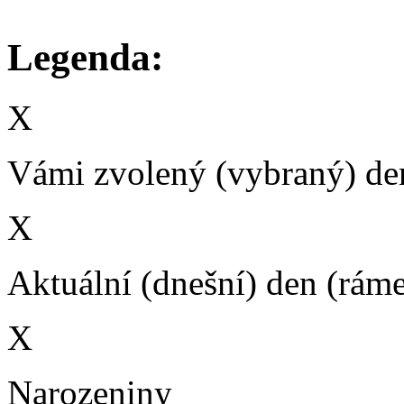
Legenda:
X
Vámi zvolený (vybraný) den
X
Aktuální (dnešní) den (rám
X
Narozeniny