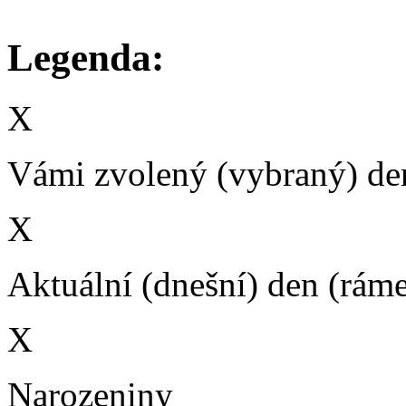
Legenda:
X
Vámi zvolený (vybraný) den
X
Aktuální (dnešní) den (rám
X
Narozeniny