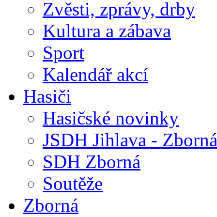
Zvěsti, zprávy, drby
Kultura a zábava
Sport
Kalendář akcí
Hasiči
Hasičské novinky
JSDH Jihlava - Zborn
SDH Zborná
Soutěže
Zborná