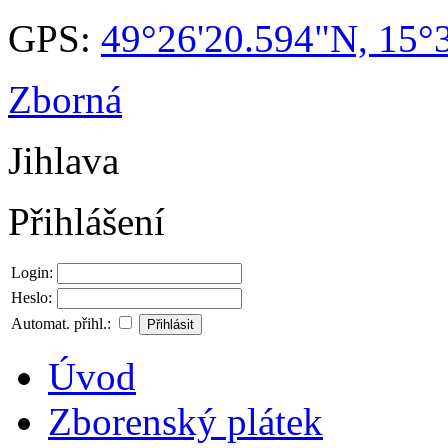
GPS:
49°26'20.594"N, 15°
Zborná
Jihlava
Přihlášení
Login:
Heslo:
Automat. přihl.:
Úvod
Zborenský plátek