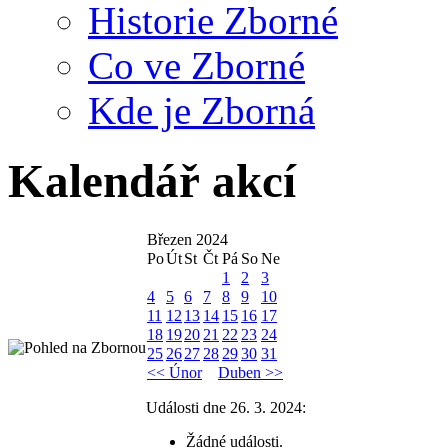
Historie Zborné
Co ve Zborné
Kde je Zborná
Kalendář akcí
Březen 2024
Po
Út
St
Čt
Pá
So
Ne
1
2
3
4
5
6
7
8
9
10
11
12
13
14
15
16
17
18
19
20
21
22
23
24
25
26
27
28
29
30
31
<< Únor
Duben >>
Události dne 26. 3. 2024:
Žádné události.