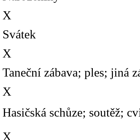
X
Svátek
X
Taneční zábava; ples; jiná 
X
Hasičská schůze; soutěž; cvič
X