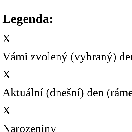
Legenda:
X
Vámi zvolený (vybraný) den
X
Aktuální (dnešní) den (rám
X
Narozeniny