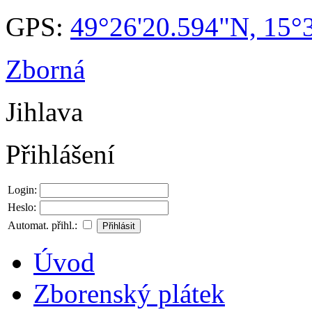
GPS:
49°26'20.594"N, 15°
Zborná
Jihlava
Přihlášení
Login:
Heslo:
Automat. přihl.:
Úvod
Zborenský plátek