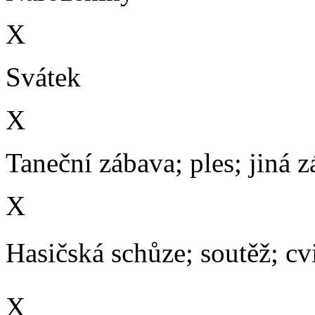
X
Svátek
X
Taneční zábava; ples; jiná 
X
Hasičská schůze; soutěž; cvič
X