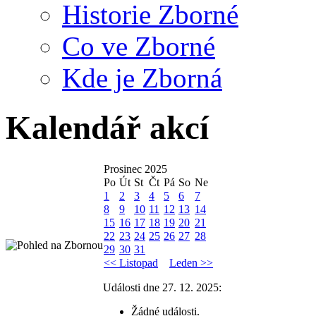
Historie Zborné
Co ve Zborné
Kde je Zborná
Kalendář akcí
Prosinec 2025
Po
Út
St
Čt
Pá
So
Ne
1
2
3
4
5
6
7
8
9
10
11
12
13
14
15
16
17
18
19
20
21
22
23
24
25
26
27
28
29
30
31
<< Listopad
Leden >>
Události dne 27. 12. 2025:
Žádné události.