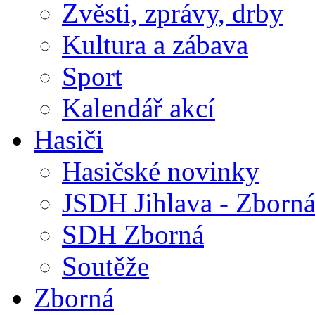
Zvěsti, zprávy, drby
Kultura a zábava
Sport
Kalendář akcí
Hasiči
Hasičské novinky
JSDH Jihlava - Zborn
SDH Zborná
Soutěže
Zborná