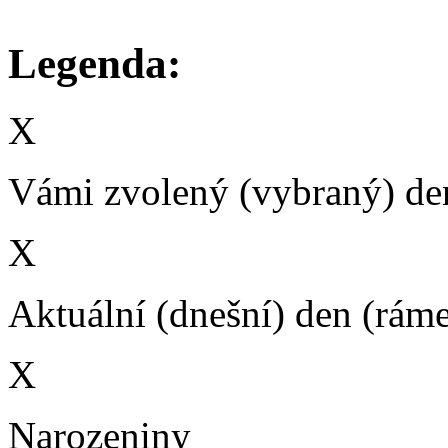
Legenda:
X
Vámi zvolený (vybraný) den
X
Aktuální (dnešní) den (rám
X
Narozeniny