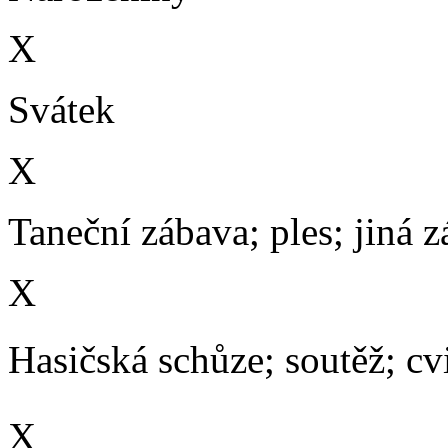
X
Svátek
X
Taneční zábava; ples; jiná 
X
Hasičská schůze; soutěž; cvič
X