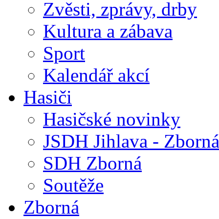
Zvěsti, zprávy, drby
Kultura a zábava
Sport
Kalendář akcí
Hasiči
Hasičské novinky
JSDH Jihlava - Zborn
SDH Zborná
Soutěže
Zborná