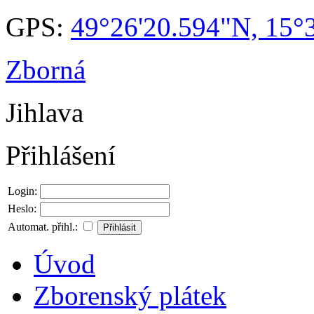
GPS:
49°26'20.594"N, 15°
Zborná
Jihlava
Přihlášení
Login:
Heslo:
Automat. přihl.:
Úvod
Zborenský plátek