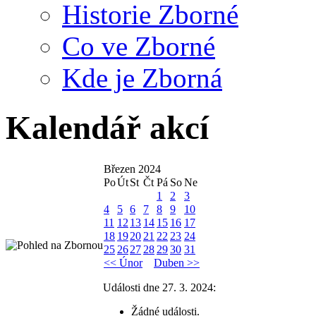
Historie Zborné
Co ve Zborné
Kde je Zborná
Kalendář akcí
Březen 2024
Po
Út
St
Čt
Pá
So
Ne
1
2
3
4
5
6
7
8
9
10
11
12
13
14
15
16
17
18
19
20
21
22
23
24
25
26
27
28
29
30
31
<< Únor
Duben >>
Události dne 27. 3. 2024:
Žádné události.