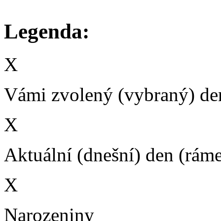
Legenda:
X
Vámi zvolený (vybraný) den
X
Aktuální (dnešní) den (rám
X
Narozeniny