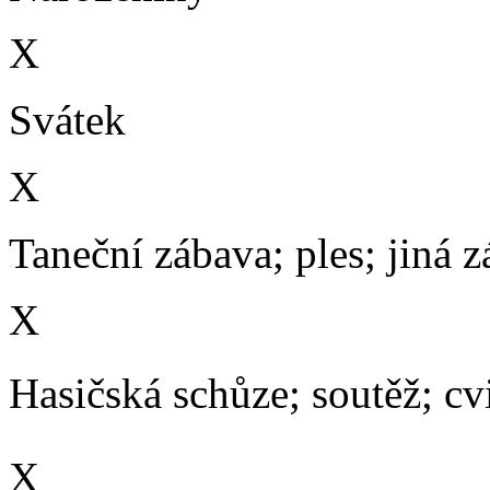
X
Svátek
X
Taneční zábava; ples; jiná 
X
Hasičská schůze; soutěž; cvič
X