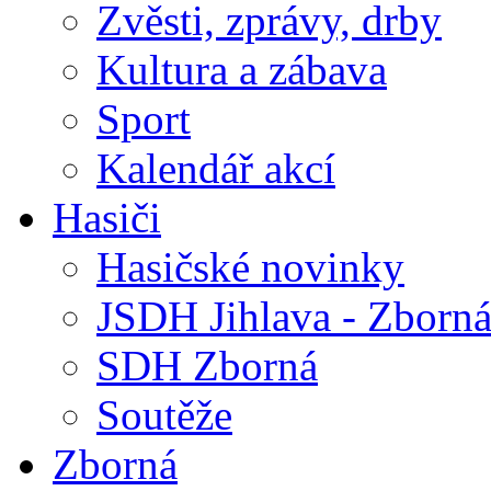
Zvěsti, zprávy, drby
Kultura a zábava
Sport
Kalendář akcí
Hasiči
Hasičské novinky
JSDH Jihlava - Zborn
SDH Zborná
Soutěže
Zborná