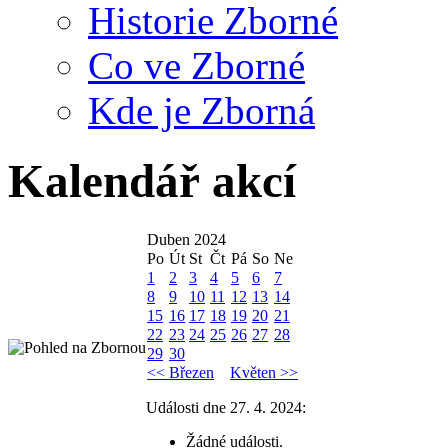
Historie Zborné
Co ve Zborné
Kde je Zborná
Kalendář akcí
Duben 2024
Po
Út
St
Čt
Pá
So
Ne
1
2
3
4
5
6
7
8
9
10
11
12
13
14
15
16
17
18
19
20
21
22
23
24
25
26
27
28
29
30
<< Březen
Květen >>
Události dne 27. 4. 2024:
Žádné události.