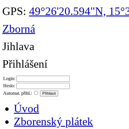
GPS:
49°26'20.594"N, 15°
Zborná
Jihlava
Přihlášení
Login:
Heslo:
Automat. přihl.:
Úvod
Zborenský plátek