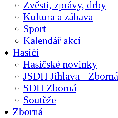
Zvěsti, zprávy, drby
Kultura a zábava
Sport
Kalendář akcí
Hasiči
Hasičské novinky
JSDH Jihlava - Zborn
SDH Zborná
Soutěže
Zborná