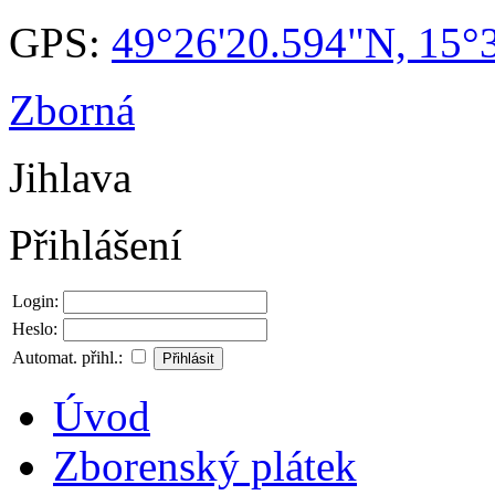
GPS:
49°26'20.594"N, 15°
Zborná
Jihlava
Přihlášení
Login:
Heslo:
Automat. přihl.:
Úvod
Zborenský plátek