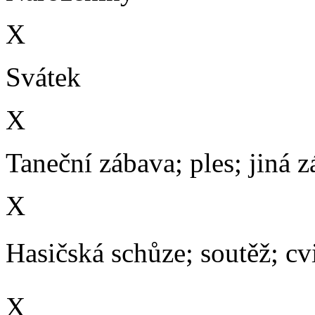
X
Svátek
X
Taneční zábava; ples; jiná 
X
Hasičská schůze; soutěž; cvič
X