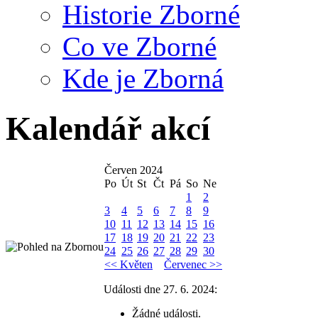
Historie Zborné
Co ve Zborné
Kde je Zborná
Kalendář akcí
Červen 2024
Po
Út
St
Čt
Pá
So
Ne
1
2
3
4
5
6
7
8
9
10
11
12
13
14
15
16
17
18
19
20
21
22
23
24
25
26
27
28
29
30
<< Květen
Červenec >>
Události dne 27. 6. 2024:
Žádné události.