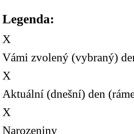
Legenda:
X
Vámi zvolený (vybraný) den
X
Aktuální (dnešní) den (rám
X
Narozeniny