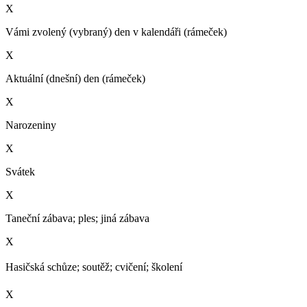
X
Vámi zvolený (vybraný) den v kalendáři (rámeček)
X
Aktuální (dnešní) den (rámeček)
X
Narozeniny
X
Svátek
X
Taneční zábava; ples; jiná zábava
X
Hasičská schůze; soutěž; cvičení; školení­
X