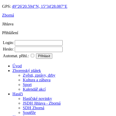
GPS:
49°26'20.594"N, 15°34'28.087"E
Zborná
Jihlava
Přihlášení
Login:
Heslo:
Automat. přihl.:
Úvod
Zborenský plátek
Zvěsti, zprávy, drby
Kultura a zábava
Sport
Kalendář akcí
Hasiči
Hasičské novinky
JSDH Jihlava - Zborná
SDH Zborná
Soutěže