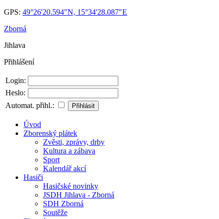
GPS:
49°26'20.594"N, 15°34'28.087"E
Zborná
Jihlava
Přihlášení
Login:
Heslo:
Automat. přihl.:
Úvod
Zborenský plátek
Zvěsti, zprávy, drby
Kultura a zábava
Sport
Kalendář akcí
Hasiči
Hasičské novinky
JSDH Jihlava - Zborná
SDH Zborná
Soutěže