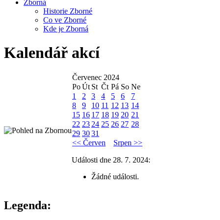
Zborná
Historie Zborné
Co ve Zborné
Kde je Zborná
Kalendář akcí
Červenec 2024
Po
Út
St
Čt
Pá
So
Ne
1
2
3
4
5
6
7
8
9
10
11
12
13
14
15
16
17
18
19
20
21
22
23
24
25
26
27
28
29
30
31
<< Červen
Srpen >>
Události dne 28. 7. 2024:
Žádné události.
Legenda: