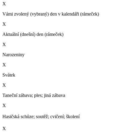
X
Vámi zvolený (vybraný) den v kalendáři (rámeček)
X
Aktuální (dnešní) den (rámeček)
X
Narozeniny
X
Svátek
X
Taneční zábava; ples; jiná zábava
X
Hasičská schůze; soutěž; cvičení; školení­
X