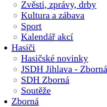
Zvěsti, zprávy, drby
Kultura a zábava
Sport
Kalendář akcí
Hasiči
Hasičské novinky
JSDH Jihlava - Zborn
SDH Zborná
Soutěže
Zborná