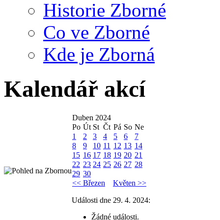
Historie Zborné
Co ve Zborné
Kde je Zborná
Kalendář akcí
Duben 2024
Po
Út
St
Čt
Pá
So
Ne
1
2
3
4
5
6
7
8
9
10
11
12
13
14
15
16
17
18
19
20
21
22
23
24
25
26
27
28
29
30
<< Březen
Květen >>
Události dne 29. 4. 2024:
Žádné události.