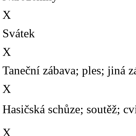
X
Svátek
X
Taneční zábava; ples; jiná 
X
Hasičská schůze; soutěž; cvič
X