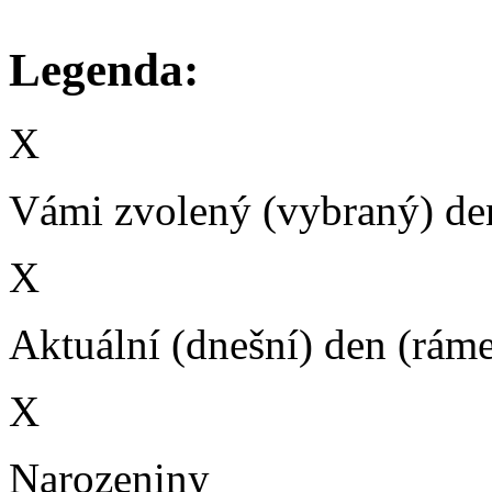
Legenda:
X
Vámi zvolený (vybraný) den
X
Aktuální (dnešní) den (rám
X
Narozeniny