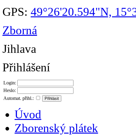
GPS:
49°26'20.594"N, 15°
Zborná
Jihlava
Přihlášení
Login:
Heslo:
Automat. přihl.:
Úvod
Zborenský plátek