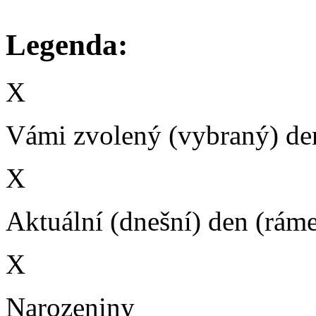
Legenda:
X
Vámi zvolený (vybraný) den
X
Aktuální (dnešní) den (rám
X
Narozeniny