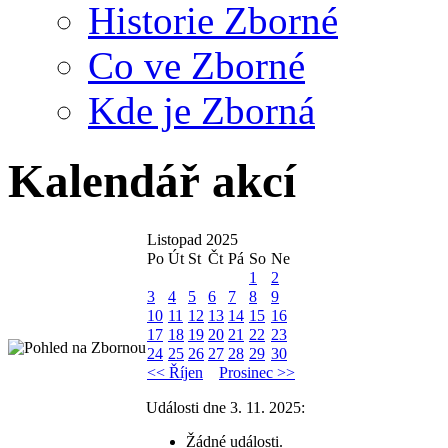
Historie Zborné
Co ve Zborné
Kde je Zborná
Kalendář akcí
Listopad 2025
Po
Út
St
Čt
Pá
So
Ne
1
2
3
4
5
6
7
8
9
10
11
12
13
14
15
16
17
18
19
20
21
22
23
24
25
26
27
28
29
30
<< Říjen
Prosinec >>
Události dne 3. 11. 2025:
Žádné události.