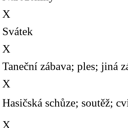
X
Svátek
X
Taneční zábava; ples; jiná 
X
Hasičská schůze; soutěž; cvič
X