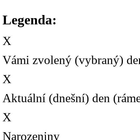
Legenda:
X
Vámi zvolený (vybraný) den
X
Aktuální (dnešní) den (rám
X
Narozeniny