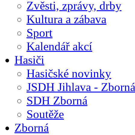
Zvěsti, zprávy, drby
Kultura a zábava
Sport
Kalendář akcí
Hasiči
Hasičské novinky
JSDH Jihlava - Zborn
SDH Zborná
Soutěže
Zborná