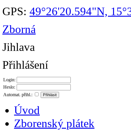
GPS:
49°26'20.594"N, 15°
Zborná
Jihlava
Přihlášení
Login:
Heslo:
Automat. přihl.:
Úvod
Zborenský plátek