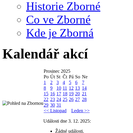
Historie Zborné
Co ve Zborné
Kde je Zborná
Kalendář akcí
Prosinec 2025
Po
Út
St
Čt
Pá
So
Ne
1
2
3
4
5
6
7
8
9
10
11
12
13
14
15
16
17
18
19
20
21
22
23
24
25
26
27
28
29
30
31
<< Listopad
Leden >>
Události dne 3. 12. 2025:
Žádné události.