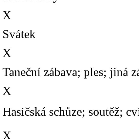
X
Svátek
X
Taneční zábava; ples; jiná 
X
Hasičská schůze; soutěž; cvič
X