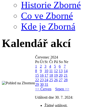
Historie Zborné
Co ve Zborné
Kde je Zborná
Kalendář akcí
Červenec 2024
Po
Út
St
Čt
Pá
So
Ne
1
2
3
4
5
6
7
8
9
10
11
12
13
14
15
16
17
18
19
20
21
22
23
24
25
26
27
28
29
30
31
<< Červen
Srpen >>
Události dne 30. 7. 2024:
Žádné události.