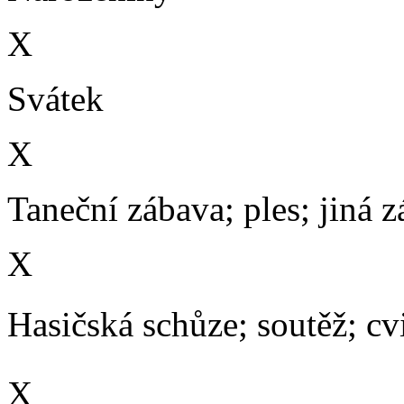
X
Svátek
X
Taneční zábava; ples; jiná 
X
Hasičská schůze; soutěž; cvič
X