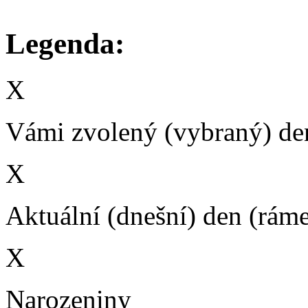
Legenda:
X
Vámi zvolený (vybraný) den
X
Aktuální (dnešní) den (rám
X
Narozeniny