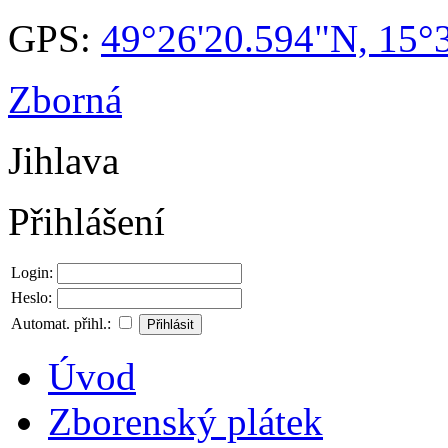
GPS:
49°26'20.594"N, 15°
Zborná
Jihlava
Přihlášení
Login:
Heslo:
Automat. přihl.:
Úvod
Zborenský plátek