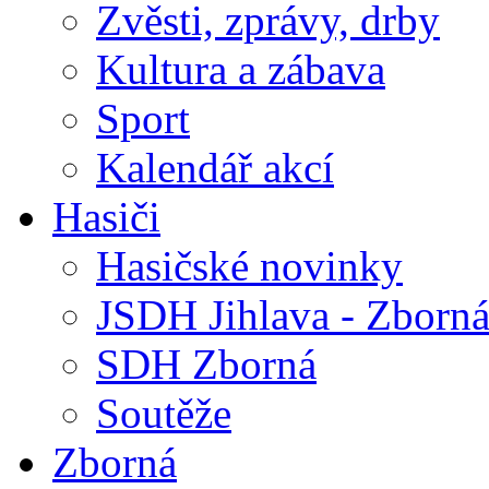
Zvěsti, zprávy, drby
Kultura a zábava
Sport
Kalendář akcí
Hasiči
Hasičské novinky
JSDH Jihlava - Zborn
SDH Zborná
Soutěže
Zborná