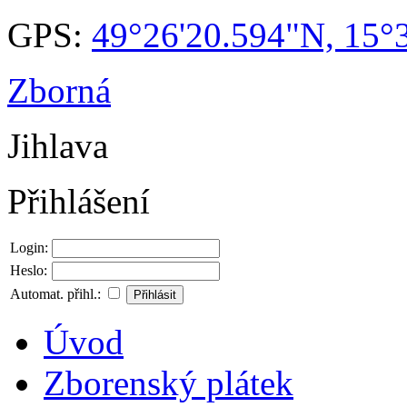
GPS:
49°26'20.594"N, 15°
Zborná
Jihlava
Přihlášení
Login:
Heslo:
Automat. přihl.:
Úvod
Zborenský plátek