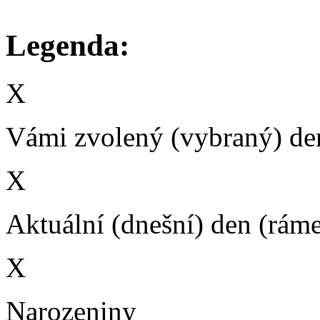
Legenda:
X
Vámi zvolený (vybraný) den
X
Aktuální (dnešní) den (rám
X
Narozeniny