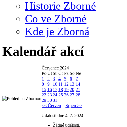
Historie Zborné
Co ve Zborné
Kde je Zborná
Kalendář akcí
Červenec 2024
Po
Út
St
Čt
Pá
So
Ne
1
2
3
4
5
6
7
8
9
10
11
12
13
14
15
16
17
18
19
20
21
22
23
24
25
26
27
28
29
30
31
<< Červen
Srpen >>
Události dne 4. 7. 2024:
Žádné události.