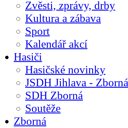
Zvěsti, zprávy, drby
Kultura a zábava
Sport
Kalendář akcí
Hasiči
Hasičské novinky
JSDH Jihlava - Zborn
SDH Zborná
Soutěže
Zborná