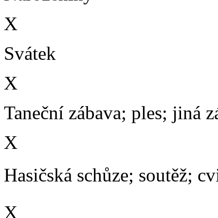
X
Svátek
X
Taneční zábava; ples; jiná 
X
Hasičská schůze; soutěž; cvič
X