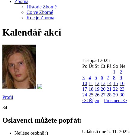
Zborná
Historie Zborné
Co ve Zborné
Kde je Zborná
Kalendář akcí
Listopad 2025
Po
Út
St
Čt
Pá
So
Ne
1
2
3
4
5
6
7
8
9
10
11
12
13
14
15
16
17
18
19
20
21
22
23
24
25
26
27
28
29
30
Profil
<< Říjen
Prosinec >>
34
Oslavenci můžete popřát:
Události dne 5. 11. 2025:
Nejlépe osobně :)