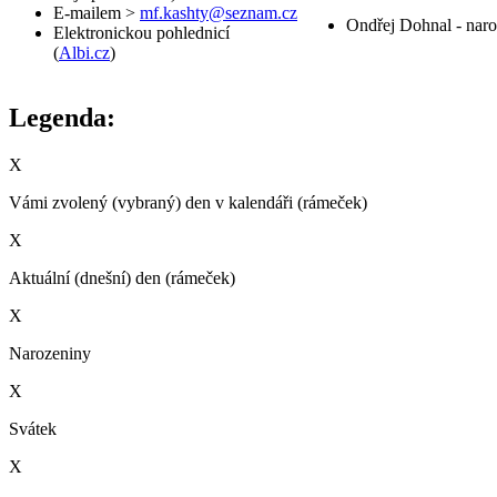
E-mailem >
mf.kashty@seznam.cz
Ondřej Dohnal - nar
Elektronickou pohlednicí
(
Albi.cz
)
Legenda:
X
Vámi zvolený (vybraný) den v kalendáři (rámeček)
X
Aktuální (dnešní) den (rámeček)
X
Narozeniny
X
Svátek
X