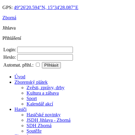
GPS:
49°26'20.594"N, 15°34'28.087"E
Zborná
Jihlava
Přihlášení
Login:
Heslo:
Automat. přihl.:
Úvod
Zborenský plátek
Zvěsti, zprávy, drby
Kultura a zábava
Sport
Kalendář akcí
Hasiči
Hasičské novinky
JSDH Jihlava - Zborná
SDH Zborná
Soutěže