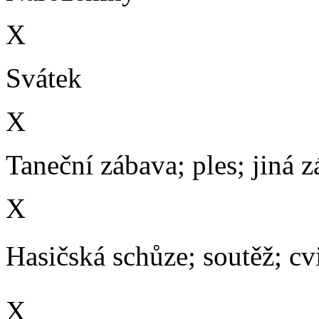
X
Svátek
X
Taneční zábava; ples; jiná 
X
Hasičská schůze; soutěž; cvič
X