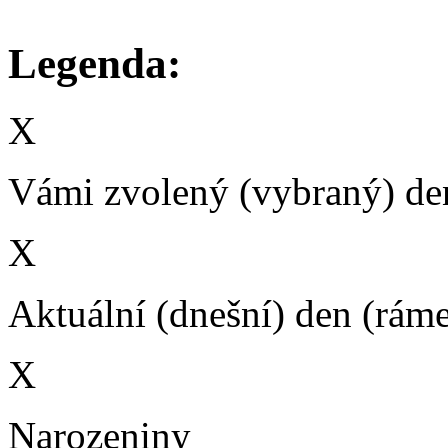
Legenda:
X
Vámi zvolený (vybraný) den
X
Aktuální (dnešní) den (rám
X
Narozeniny