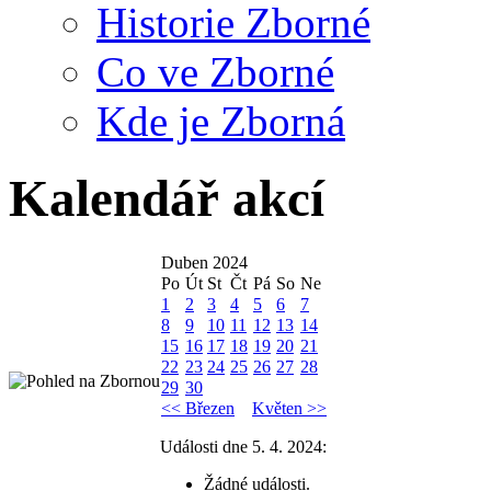
Historie Zborné
Co ve Zborné
Kde je Zborná
Kalendář akcí
Duben 2024
Po
Út
St
Čt
Pá
So
Ne
1
2
3
4
5
6
7
8
9
10
11
12
13
14
15
16
17
18
19
20
21
22
23
24
25
26
27
28
29
30
<< Březen
Květen >>
Události dne 5. 4. 2024:
Žádné události.