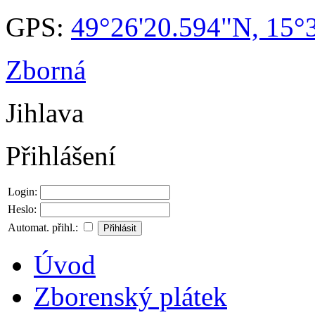
GPS:
49°26'20.594"N, 15°
Zborná
Jihlava
Přihlášení
Login:
Heslo:
Automat. přihl.:
Úvod
Zborenský plátek