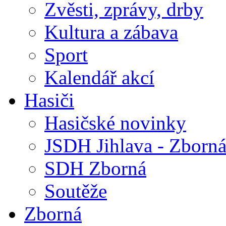
Zvěsti, zprávy, drby
Kultura a zábava
Sport
Kalendář akcí
Hasiči
Hasičské novinky
JSDH Jihlava - Zborn
SDH Zborná
Soutěže
Zborná