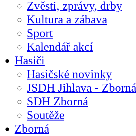
Zvěsti, zprávy, drby
Kultura a zábava
Sport
Kalendář akcí
Hasiči
Hasičské novinky
JSDH Jihlava - Zborn
SDH Zborná
Soutěže
Zborná