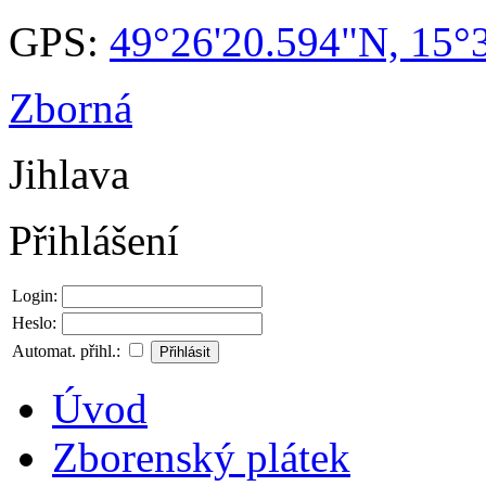
GPS:
49°26'20.594"N, 15°
Zborná
Jihlava
Přihlášení
Login:
Heslo:
Automat. přihl.:
Úvod
Zborenský plátek