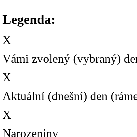
Legenda:
X
Vámi zvolený (vybraný) den
X
Aktuální (dnešní) den (rám
X
Narozeniny