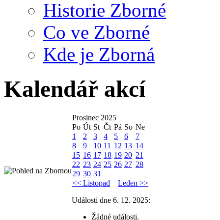
Historie Zborné
Co ve Zborné
Kde je Zborná
Kalendář akcí
Prosinec 2025
Po
Út
St
Čt
Pá
So
Ne
1
2
3
4
5
6
7
8
9
10
11
12
13
14
15
16
17
18
19
20
21
22
23
24
25
26
27
28
29
30
31
<< Listopad
Leden >>
Události dne 6. 12. 2025:
Žádné události.