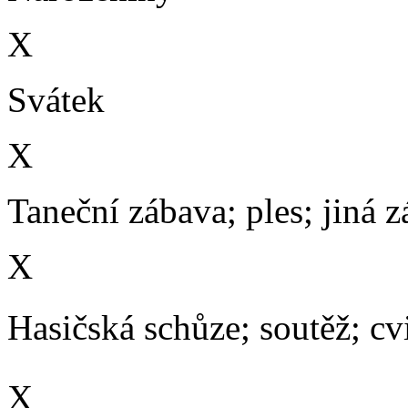
X
Svátek
X
Taneční zábava; ples; jiná 
X
Hasičská schůze; soutěž; cvič
X