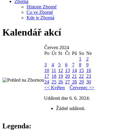
Zborná
Historie Zborné
Co ve Zborné
Kde je Zborná
Kalendář akcí
Červen 2024
Po
Út
St
Čt
Pá
So
Ne
1
2
3
4
5
6
7
8
9
10
11
12
13
14
15
16
17
18
19
20
21
22
23
24
25
26
27
28
29
30
<< Květen
Červenec >>
Události dne 6. 6. 2024:
Žádné události.
Legenda: