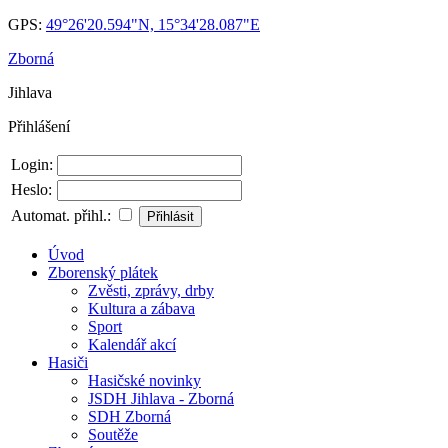
GPS:
49°26'20.594"N, 15°34'28.087"E
Zborná
Jihlava
Přihlášení
Login:
Heslo:
Automat. přihl.:
Úvod
Zborenský plátek
Zvěsti, zprávy, drby
Kultura a zábava
Sport
Kalendář akcí
Hasiči
Hasičské novinky
JSDH Jihlava - Zborná
SDH Zborná
Soutěže