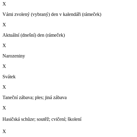
X
Vámi zvolený (vybraný) den v kalendáři (rámeček)
X
Aktuální (dnešní) den (rámeček)
X
Narozeniny
X
Svátek
X
Taneční zábava; ples; jiná zábava
X
Hasičská schůze; soutěž; cvičení; školení­
X