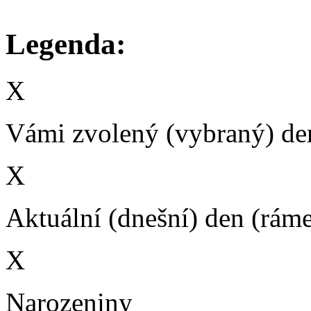
Legenda:
X
Vámi zvolený (vybraný) den
X
Aktuální (dnešní) den (rám
X
Narozeniny