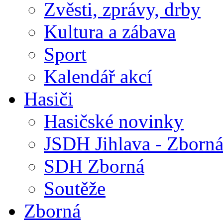
Zvěsti, zprávy, drby
Kultura a zábava
Sport
Kalendář akcí
Hasiči
Hasičské novinky
JSDH Jihlava - Zborn
SDH Zborná
Soutěže
Zborná