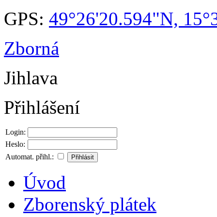
GPS:
49°26'20.594"N, 15°
Zborná
Jihlava
Přihlášení
Login:
Heslo:
Automat. přihl.:
Úvod
Zborenský plátek