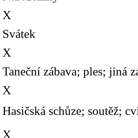
X
Svátek
X
Taneční zábava; ples; jiná 
X
Hasičská schůze; soutěž; cvič
X