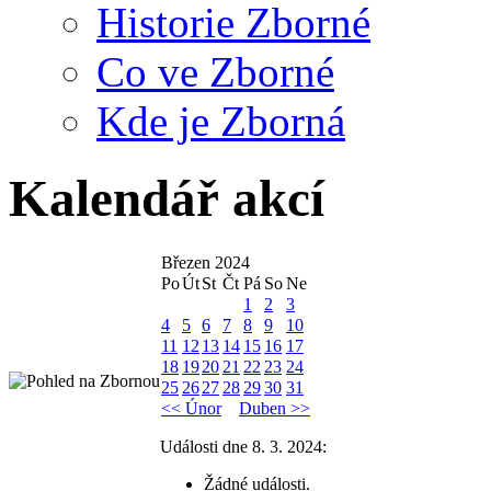
Historie Zborné
Co ve Zborné
Kde je Zborná
Kalendář akcí
Březen 2024
Po
Út
St
Čt
Pá
So
Ne
1
2
3
4
5
6
7
8
9
10
11
12
13
14
15
16
17
18
19
20
21
22
23
24
25
26
27
28
29
30
31
<< Únor
Duben >>
Události dne 8. 3. 2024:
Žádné události.