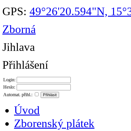
GPS:
49°26'20.594"N, 15°
Zborná
Jihlava
Přihlášení
Login:
Heslo:
Automat. přihl.:
Úvod
Zborenský plátek