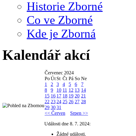
Historie Zborné
Co ve Zborné
Kde je Zborná
Kalendář akcí
Červenec 2024
Po
Út
St
Čt
Pá
So
Ne
1
2
3
4
5
6
7
8
9
10
11
12
13
14
15
16
17
18
19
20
21
22
23
24
25
26
27
28
29
30
31
<< Červen
Srpen >>
Události dne 8. 7. 2024:
Žádné události.