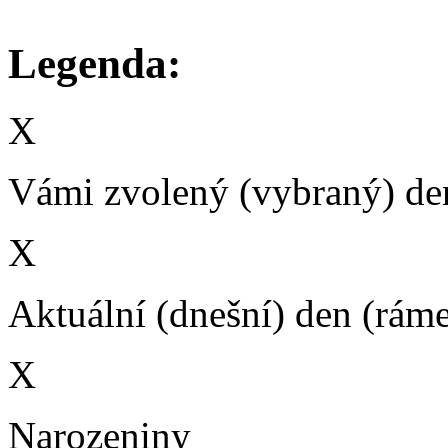
Legenda:
X
Vámi zvolený (vybraný) den
X
Aktuální (dnešní) den (rám
X
Narozeniny