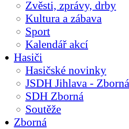
Zvěsti, zprávy, drby
Kultura a zábava
Sport
Kalendář akcí
Hasiči
Hasičské novinky
JSDH Jihlava - Zborn
SDH Zborná
Soutěže
Zborná