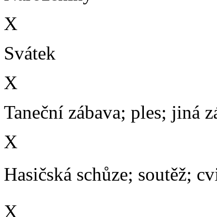
X
Svátek
X
Taneční zábava; ples; jiná 
X
Hasičská schůze; soutěž; cvič
X