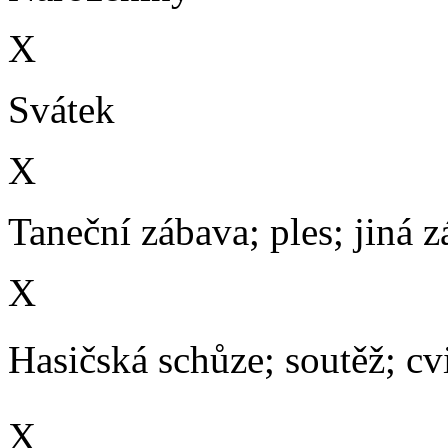
X
Svátek
X
Taneční zábava; ples; jiná 
X
Hasičská schůze; soutěž; cvič
X