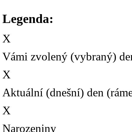
Legenda:
X
Vámi zvolený (vybraný) den
X
Aktuální (dnešní) den (rám
X
Narozeniny