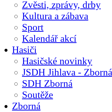
Zvěsti, zprávy, drby
Kultura a zábava
Sport
Kalendář akcí
Hasiči
Hasičské novinky
JSDH Jihlava - Zborn
SDH Zborná
Soutěže
Zborná