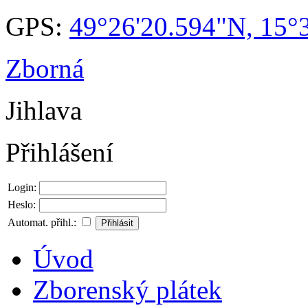
GPS:
49°26'20.594"N, 15°
Zborná
Jihlava
Přihlášení
Login:
Heslo:
Automat. přihl.:
Úvod
Zborenský plátek