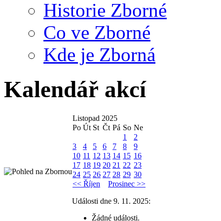
Historie Zborné
Co ve Zborné
Kde je Zborná
Kalendář akcí
Listopad 2025
Po
Út
St
Čt
Pá
So
Ne
1
2
3
4
5
6
7
8
9
10
11
12
13
14
15
16
17
18
19
20
21
22
23
24
25
26
27
28
29
30
<< Říjen
Prosinec >>
Události dne 9. 11. 2025:
Žádné události.