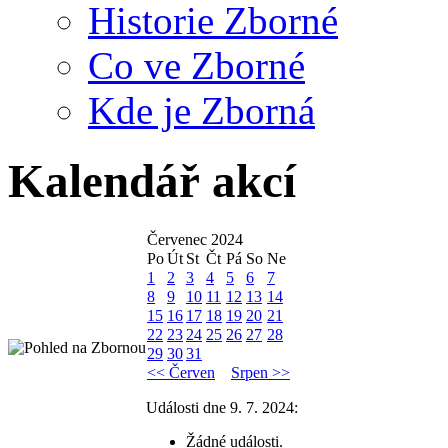
Historie Zborné
Co ve Zborné
Kde je Zborná
Kalendář akcí
Červenec 2024
Po
Út
St
Čt
Pá
So
Ne
1
2
3
4
5
6
7
8
9
10
11
12
13
14
15
16
17
18
19
20
21
22
23
24
25
26
27
28
29
30
31
<< Červen
Srpen >>
Události dne 9. 7. 2024:
Žádné události.