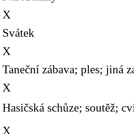
X
Svátek
X
Taneční zábava; ples; jiná 
X
Hasičská schůze; soutěž; cvič
X