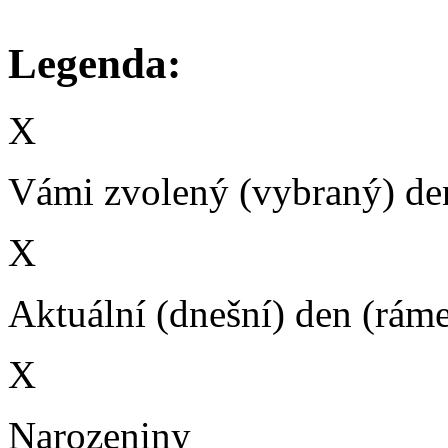
Legenda:
X
Vámi zvolený (vybraný) den
X
Aktuální (dnešní) den (rám
X
Narozeniny