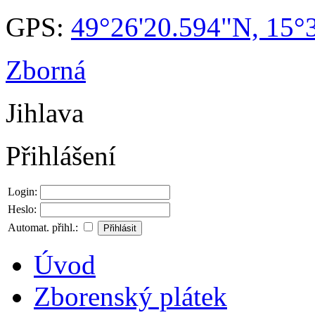
GPS:
49°26'20.594"N, 15°
Zborná
Jihlava
Přihlášení
Login:
Heslo:
Automat. přihl.:
Úvod
Zborenský plátek