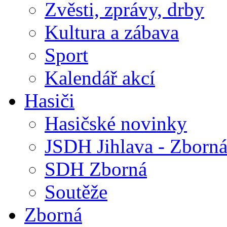
Zvěsti, zprávy, drby
Kultura a zábava
Sport
Kalendář akcí
Hasiči
Hasičské novinky
JSDH Jihlava - Zborn
SDH Zborná
Soutěže
Zborná