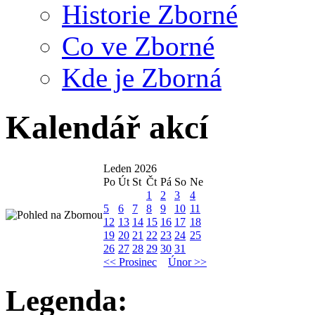
Historie Zborné
Co ve Zborné
Kde je Zborná
Kalendář akcí
Leden 2026
Po
Út
St
Čt
Pá
So
Ne
1
2
3
4
5
6
7
8
9
10
11
12
13
14
15
16
17
18
19
20
21
22
23
24
25
26
27
28
29
30
31
<< Prosinec
Únor >>
Legenda: