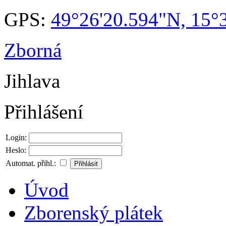
GPS:
49°26'20.594"N, 15°
Zborná
Jihlava
Přihlášení
Login:
Heslo:
Automat. přihl.:
Úvod
Zborenský plátek