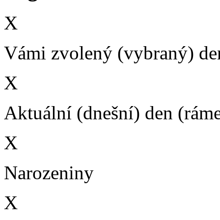
X
Vámi zvolený (vybraný) den
X
Aktuální (dnešní) den (rám
X
Narozeniny
X