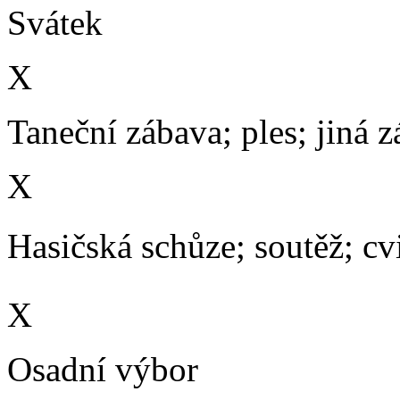
Svátek
X
Taneční zábava; ples; jiná 
X
Hasičská schůze; soutěž; cvič
X
Osadní výbor