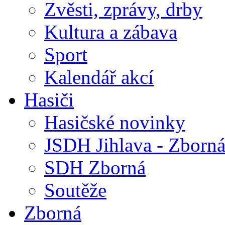
Zvěsti, zprávy, drby
Kultura a zábava
Sport
Kalendář akcí
Hasiči
Hasičské novinky
JSDH Jihlava - Zborn
SDH Zborná
Soutěže
Zborná